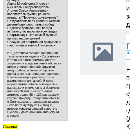
п
культуре;
Арина Михайловна Нилова -
и
музыкальный руководитель;
Атонен Олеся Алексеевна -
воспитатель группы раннего
з
возраста "Переулок одуванчиков".
Поздравляем всех коллег и желаем
д
дальнейших спортивных побед!
Педагоги-дошкольники всегда
9
активно участвуют во всех видах
Спартакиады. Это самый лучший
пример нашим детям!
Следующая спортивная дисциплина
- настольный теннис! Готовимся!
В "Цветочном городе" завершилась
тематическая неделя «Урожайная».
В течение этого времени ребята
закрепляли представления обо всех
видах урожая: овощей, фруктов,
Н
ягод, грибов, а также об урожае
хлеба и его значении для человека.
п
Итоговым мероприятием стало
развлечение для детей. В ходе
г
мероприятия ребята вспомнили и
рассказали о том, как мы бережем
планету Земля. Воспитанники
к
детских садов 88 и 120 рассказали
стихи о природе, танцевали вместе
д
с Солнышком, отгадывали загадки
Лета на тему"Фрукты и ягоды",
г
водили хоровод овощей вместе с
Пугало и даже очищали планету от
мусора!
(
К
Ссылки: