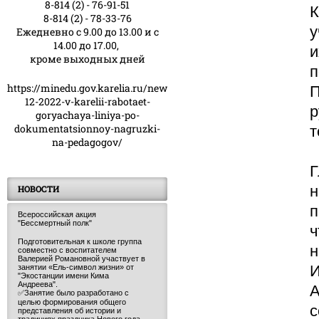
8-814 (2) - 76-91-51
К
8-814 (2) - 78-33-76
у
Ежедневно с 9.00 до 13.00 и с
14.00 до 17.00,
и
кроме выходных дней
п
https://minedu.gov.karelia.ru/news/23-
П
12-2022-v-karelii-rabotaet-
р
goryachaya-liniya-po-
dokumentatsionnoy-nagruzki-
т
na-pedagogov/
Г
н
НОВОСТИ
п
Всероссийская акция
"Бессмертный полк"
ч
Подготовительная к школе группа
н
совместно с воспитателем
Валерией Романовной участвует в
И
занятии «Ель-символ жизни» от
"Экостанции имени Кима
Андреева".
А
✅Занятие было разработано с
целью формирования общего
с
представления об истории и