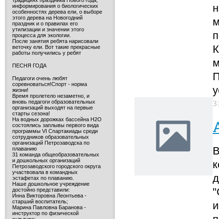
традициях праздника Нового года,
н
информирования о биологических
особенностях дерева ели, о выборе
этого дерева на Новогодний
м
праздник и о правилах его
утилизации и значении этого
п
процесса для экологии.
После занятия ребята нарисовали
К
веточку ели. Вот такие прекрасные
работы получились у ребят
м
ПЕСНЯ ГОДА
П
Педагоги очень любят
соревноваться!Спорт - норма
у
жизни!
Время пролетело незаметно, и
3
вновь педагоги образовательных
организаций выходят на первые
старты сезона!
На водных дорожках бассейна H2O
состоялись заплывы первого вида
программы VI Спартакиады среди
сотрудников образовательных
организаций Петрозаводска по
В
плаванию
31 команда общеобразовательных
и дошкольных организаций
к
Петрозаводского городского округа
участвовала в командных
д
эстафетах по плаванию.
Наше дошкольное учреждение
"
достойно представили:
Инна Викторовна Леонтьева -
старший воспитатель;
и
Марина Павловна Баранова -
инструктор по физической