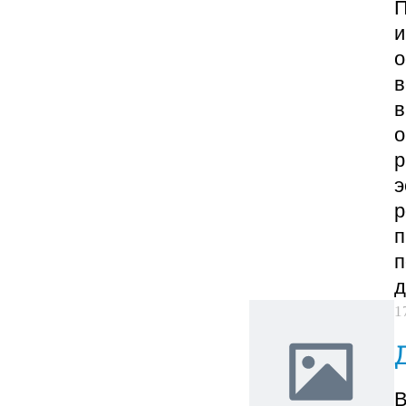
П
и
о
в
в
о
р
э
р
п
п
д
1
В