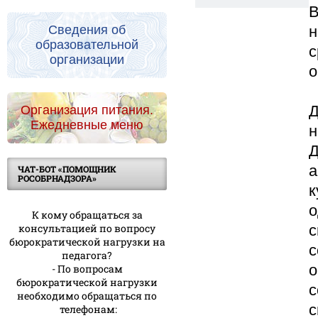
В
н
Сведения об
образовательной
с
организации
о
Д
Организация питания.
Ежедневные меню
н
Д
а
ЧАТ-БОТ «ПОМОЩНИК
РОСОБРНАДЗОРА»
к
о
К кому обращаться за
с
консультацией по вопросу
бюрократической нагрузки на
с
педагога?
о
- По вопросам
бюрократической нагрузки
с
необходимо обращаться по
с
телефонам: