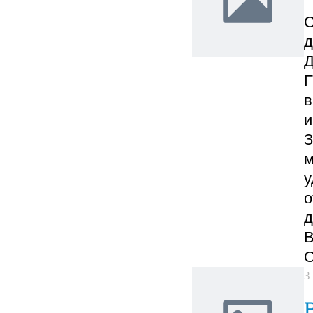
С
д
Д
Г
в
и
З
м
у
о
д
В
О
3