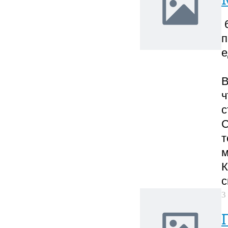
6
п
е
В
ч
с
С
т
м
К
с
3