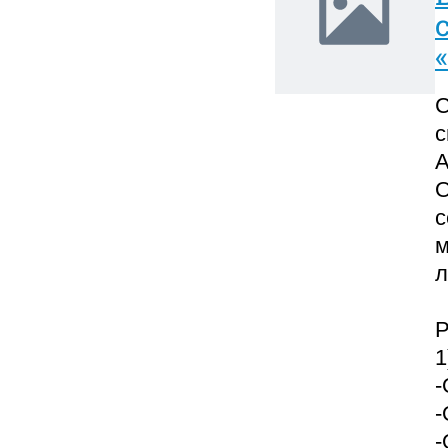
С
с
А
О
с
м
л
Р
1
-
-
-