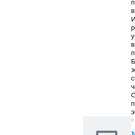
п
в
И
р
у
в
п
Б
з
с
ч
С
п
э
8