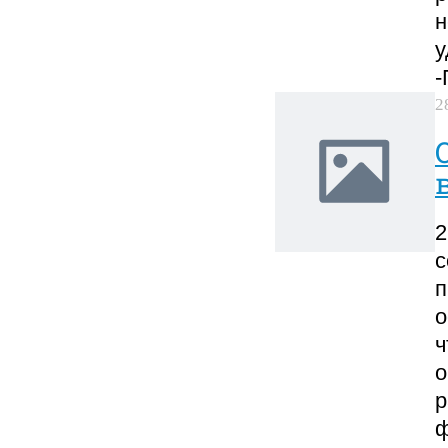
н
у
-
2
2
с
п
о
ч
о
р
ф