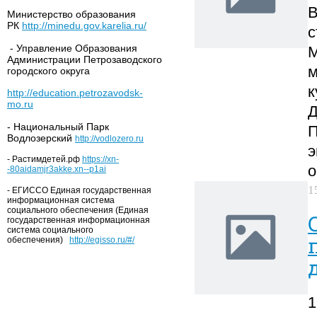
В
Министерство образования
РК
http://minedu.gov.karelia.ru/
с
- Управление Образования
М
Администрации Петрозаводского
м
городского округа
к
http://education.petrozavodsk-
mo.ru
Д
- Национальный Парк
П
Водлозерский
http://vodlozero.ru
э
- Растимдетей.рф
https://xn-
о
-80aidamjr3akke.xn--p1ai
1
- ЕГИССО Единая государственная
информационная система
социального обеспечения (Единая
государственная информационная
система социального
обеспечения)
http://egisso.ru/#/
1