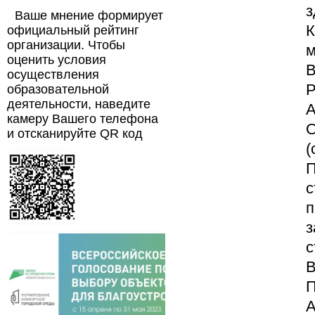
з
Ваше мнение формирует
К
официальный рейтинг
организации. Чтобы
м
оценить условия
В
осуществления
Р
образовательной
деятельности, наведите
А
камеру Вашего телефона
О
и отсканируйте QR код
(
П
с
п
з
с
В
П
А