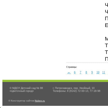
Ч
Ч
П
Е
М
Т
Т
П
Страницы:
←
6
7
8
9
10
11
© МДОУ Детский сад № 88
г. Петрозаводск, пер. Хвойный, 10
«Цветочный город»
Телефоны: 8 (8142) 72-00-13, 77-18-98
© Конструктор сайтов
Nubex.ru