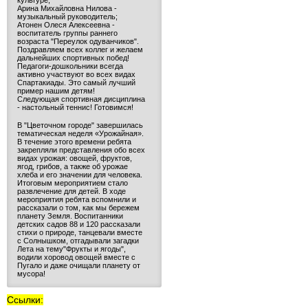
культуре;
Арина Михайловна Нилова -
музыкальный руководитель;
Атонен Олеся Алексеевна -
воспитатель группы раннего
возраста "Переулок одуванчиков".
Поздравляем всех коллег и желаем
дальнейших спортивных побед!
Педагоги-дошкольники всегда
активно участвуют во всех видах
Спартакиады. Это самый лучший
пример нашим детям!
Следующая спортивная дисциплина
- настольный теннис! Готовимся!
В "Цветочном городе" завершилась
тематическая неделя «Урожайная».
В течение этого времени ребята
закрепляли представления обо всех
видах урожая: овощей, фруктов,
ягод, грибов, а также об урожае
хлеба и его значении для человека.
Итоговым мероприятием стало
развлечение для детей. В ходе
мероприятия ребята вспомнили и
рассказали о том, как мы бережем
планету Земля. Воспитанники
детских садов 88 и 120 рассказали
стихи о природе, танцевали вместе
с Солнышком, отгадывали загадки
Лета на тему"Фрукты и ягоды",
водили хоровод овощей вместе с
Пугало и даже очищали планету от
мусора!
Ссылки: