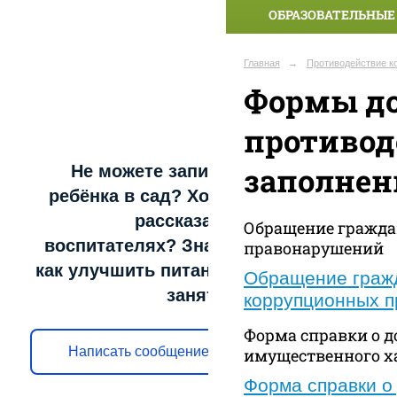
ОБРАЗОВАТЕЛЬНЫЕ
Главная
→
Противодействие к
Формы до
противод
заполнен
Не можете записать
ребёнка в сад? Хотите
рассказать о
Обращение гражда
воспитателях? Знаете,
правонарушений
как улучшить питание и
Обращение гражд
занятия?
коррупционных 
Форма справки о д
Написать сообщение
имущественного х
Форма справки о