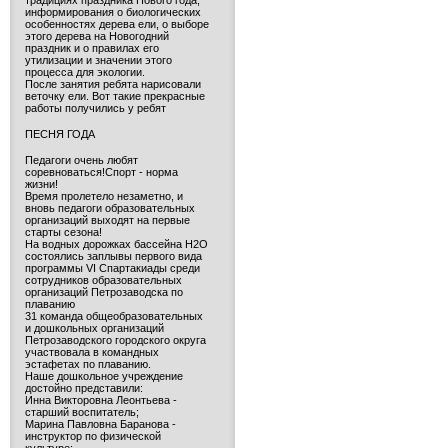
традициях праздника Нового года,
информирования о биологических
особенностях дерева ели, о выборе
этого дерева на Новогодний
праздник и о правилах его
утилизации и значении этого
процесса для экологии.
После занятия ребята нарисовали
веточку ели. Вот такие прекрасные
работы получились у ребят
ПЕСНЯ ГОДА
Педагоги очень любят
соревноваться!Спорт - норма
жизни!
Время пролетело незаметно, и
вновь педагоги образовательных
организаций выходят на первые
старты сезона!
На водных дорожках бассейна H2O
состоялись заплывы первого вида
программы VI Спартакиады среди
сотрудников образовательных
организаций Петрозаводска по
плаванию
31 команда общеобразовательных
и дошкольных организаций
Петрозаводского городского округа
участвовала в командных
эстафетах по плаванию.
Наше дошкольное учреждение
достойно представили:
Инна Викторовна Леонтьева -
старший воспитатель;
Марина Павловна Баранова -
инструктор по физической