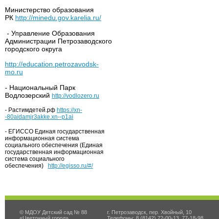
Министерство образования
РК
http://minedu.gov.karelia.ru/
- Управление Образования
Администрации Петрозаводского
городского округа
http://education.petrozavodsk-
mo.ru
- Национальный Парк
Водлозерский
http://vodlozero.ru
- Растимдетей.рф
https://xn-
-80aidamjr3akke.xn--p1ai
- ЕГИССО Единая государственная
информационная система
социального обеспечения (Единая
государственная информационная
система социального
обеспечения)
http://egisso.ru/#/
© МДОУ Детский сад № 88
г. Петрозаводск, пер. Хвойный, 10
«Цветочный город»
Телефоны: 8 (8142) 72-00-13, 77-18-98