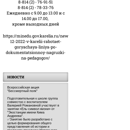
8-814 (2) - 76-91-51
8-814 (2) - 78-33-76
Ежедневно с 9.00 до 13.00 и с
14.00 до 17.00,
кроме выходных дней
https://minedu.gov.karelia.ru/news/23-
12-2022-v-karelii-rabotaet-
goryachaya-liniya-po-
dokumentatsionnoy-nagruzki-
na-pedagogov/
НОВОСТИ
Всероссийская акция
"Бессмертный полк"
Подготовительная к школе группа
совместно с воспитателем
Валерией Романовной участвует в
занятии «Ель-символ жизни» от
"Экостанции имени Кима
Андреева".
✅Занятие было разработано с
целью формирования общего
представления об истории и