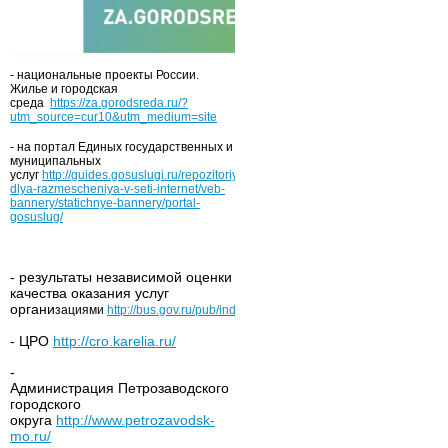
- национальные проекты России.
Жилье и городская
среда
https://za.gorodsreda.ru/?
utm_source=cur10&utm_medium=site
- на портал Единых государственных и
муниципальных
услуг
http://guides.gosuslugi.ru/repozitoriy/materialy-
dlya-razmescheniya-v-seti-internet/veb-
bannery/statichnye-bannery/portal-
gosuslug/
- результаты независимой оценки
качества оказания услуг
органи
зациями
http://bus.gov.ru/pub/independentRating/list
- ЦРО
http://cro.karelia.ru/
-
Администрация Петрозаводского
городского
округа
http://www.petrozavodsk-
mo.ru/