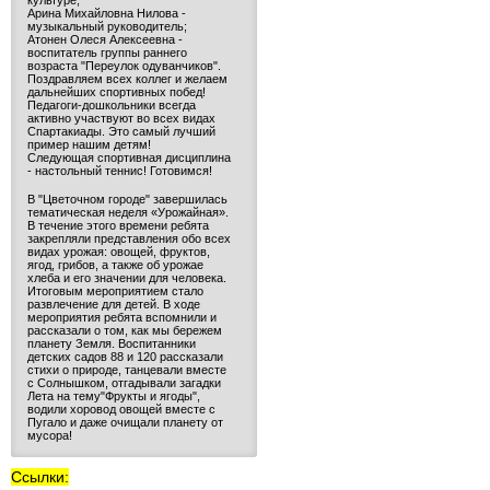
культуре;
Арина Михайловна Нилова -
музыкальный руководитель;
Атонен Олеся Алексеевна -
воспитатель группы раннего
возраста "Переулок одуванчиков".
Поздравляем всех коллег и желаем
дальнейших спортивных побед!
Педагоги-дошкольники всегда
активно участвуют во всех видах
Спартакиады. Это самый лучший
пример нашим детям!
Следующая спортивная дисциплина
- настольный теннис! Готовимся!
В "Цветочном городе" завершилась
тематическая неделя «Урожайная».
В течение этого времени ребята
закрепляли представления обо всех
видах урожая: овощей, фруктов,
ягод, грибов, а также об урожае
хлеба и его значении для человека.
Итоговым мероприятием стало
развлечение для детей. В ходе
мероприятия ребята вспомнили и
рассказали о том, как мы бережем
планету Земля. Воспитанники
детских садов 88 и 120 рассказали
стихи о природе, танцевали вместе
с Солнышком, отгадывали загадки
Лета на тему"Фрукты и ягоды",
водили хоровод овощей вместе с
Пугало и даже очищали планету от
мусора!
Ссылки: