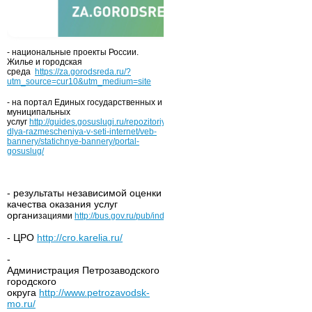
- национальные проекты России.
Жилье и городская
среда
https://za.gorodsreda.ru/?
utm_source=cur10&utm_medium=site
- на портал Единых государственных и
муниципальных
услуг
http://guides.gosuslugi.ru/repozitoriy/materialy-
dlya-razmescheniya-v-seti-internet/veb-
bannery/statichnye-bannery/portal-
gosuslug/
- результаты независимой оценки
качества оказания услуг
органи
зациями
http://bus.gov.ru/pub/independentRating/list
- ЦРО
http://cro.karelia.ru/
-
Администрация Петрозаводского
городского
округа
http://www.petrozavodsk-
mo.ru/