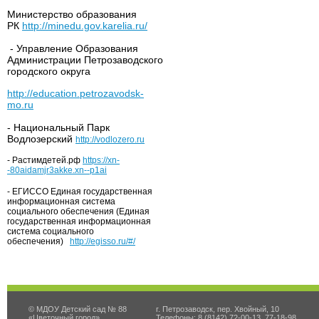
Министерство образования
РК
http://minedu.gov.karelia.ru/
- Управление Образования
Администрации Петрозаводского
городского округа
http://education.petrozavodsk-
mo.ru
- Национальный Парк
Водлозерский
http://vodlozero.ru
- Растимдетей.рф
https://xn-
-80aidamjr3akke.xn--p1ai
- ЕГИССО Единая государственная
информационная система
социального обеспечения (Единая
государственная информационная
система социального
обеспечения)
http://egisso.ru/#/
© МДОУ Детский сад № 88
г. Петрозаводск, пер. Хвойный, 10
«Цветочный город»
Телефоны: 8 (8142) 72-00-13, 77-18-98