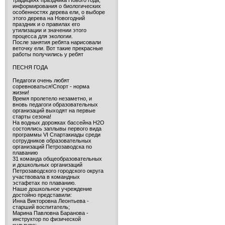
традициях праздника Нового года,
информирования о биологических
особенностях дерева ели, о выборе
этого дерева на Новогодний
праздник и о правилах его
утилизации и значении этого
процесса для экологии.
После занятия ребята нарисовали
веточку ели. Вот такие прекрасные
работы получились у ребят
ПЕСНЯ ГОДА
Педагоги очень любят
соревноваться!Спорт - норма
жизни!
Время пролетело незаметно, и
вновь педагоги образовательных
организаций выходят на первые
старты сезона!
На водных дорожках бассейна H2O
состоялись заплывы первого вида
программы VI Спартакиады среди
сотрудников образовательных
организаций Петрозаводска по
плаванию
31 команда общеобразовательных
и дошкольных организаций
Петрозаводского городского округа
участвовала в командных
эстафетах по плаванию.
Наше дошкольное учреждение
достойно представили:
Инна Викторовна Леонтьева -
старший воспитатель;
Марина Павловна Баранова -
инструктор по физической