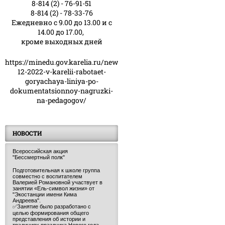
8-814 (2) - 76-91-51
8-814 (2) - 78-33-76
Ежедневно с 9.00 до 13.00 и с
14.00 до 17.00,
кроме выходных дней
https://minedu.gov.karelia.ru/news/23-
12-2022-v-karelii-rabotaet-
goryachaya-liniya-po-
dokumentatsionnoy-nagruzki-
na-pedagogov/
НОВОСТИ
Всероссийская акция
"Бессмертный полк"
Подготовительная к школе группа
совместно с воспитателем
Валерией Романовной участвует в
занятии «Ель-символ жизни» от
"Экостанции имени Кима
Андреева".
✅Занятие было разработано с
целью формирования общего
представления об истории и