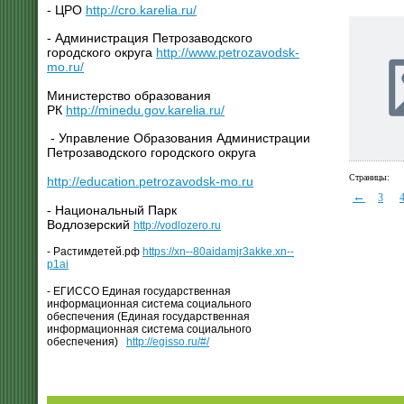
- ЦРО
http://cro.karelia.ru/
- Администрация Петрозаводского
городского округа
http://www.petrozavodsk-
mo.ru/
Министерство образования
РК
http://minedu.gov.karelia.ru/
- Управление Образования Администрации
Петрозаводского городского округа
Страницы:
http://education.petrozavodsk-mo.ru
←
3
- Национальный Парк
Водлозерский
http://vodlozero.ru
- Растимдетей.рф
https://xn--80aidamjr3akke.xn--
p1ai
- ЕГИССО Единая государственная
информационная система социального
обеспечения (Единая государственная
информационная система социального
обеспечения)
http://egisso.ru/#/