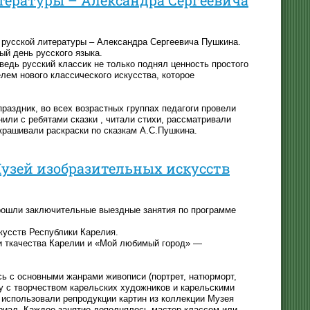
 русской литературы – Александра Сергеевича Пушкина.
ый день русского языка.
ведь русский классик не только поднял ценность простого
елем нового классического искусства, которое
раздник, во всех возрастных группах педагоги провели
или с ребятами сказки , читали стихи, рассматривали
скрашивали раскраски по сказкам А.С.Пушкина.
узей изобразительных искусств
прошли заключительные выездные занятия по программе
кусств Республики Карелия.
 и ткачества Карелии и «Мой любимый город» —
сь с основными жанрами живописи (портрет, натюрморт,
ву с творчеством карельских художников и карельскими
и использовали репродукции картин из коллекции Музея
ериал. Каждое занятие дополнялось мастер-классом или