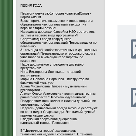
ПЕСНЯ ГОДА
Педагоги очень любят соревноваться!Спорт -
норма жизни!
Время пролетело незаметно, и вновь педагоги
образовательных организаций выходят на
первые старты сезона!
На водных дорожках бассейна H2O состоялись
заплывы первого вида программы VI
Спартакиады среди сотрудников
образовательных организаций Петрозаводска по
плаванию
31 команда общеобразовательных и дошкольных
организаций Петрозаводского городского округа
участвовала в командных эстафетах по
плаванию.
Наше дошкольное учреждение достойно
представили:
Инна Викторовна Леонтьева - старший
воспитатель;
Марина Павловна Баранова - инструктор по
физической культуре;
Арина Михайловна Нилова - музыкальный
руководитель;
Атонен Олеся Алексеевна - воспитатель группы
раннего возраста "Переулок одуванчиков".
Поздравляем всех коллег и желаем дальнейших
спортивных побед!
Педагоги-дошкольники всегда активно участвуют
во всех видах Спартакиады. Это самый лучший
пример нашим детям!
Следующая спортивная дисциплина -
настольный теннис! Готовимся!
В "Цветочном городе" завершилась
тематическая неделя «Урожайная». В течение