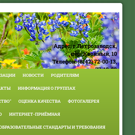
Адрес: г.Петрозаводск,
пер. Хвойный, 10
Телефон: (8142) 72-00-13,
77-18-98
ИЗАЦИИ
НОВОСТИ
РОДИТЕЛЯМ
АКТЫ
ИНФОРМАЦИЯ О ГРУППАХ
ТВО"
ОЦЕНКА КАЧЕСТВА
ФОТОГАЛЕРЕЯ
О
ИНТЕРНЕТ-ПРИЁМНАЯ
ОБРАЗОВАТЕЛЬНЫЕ СТАНДАРТЫ И ТРЕБОВАНИЯ