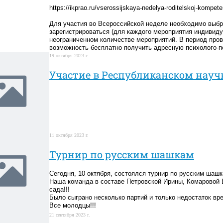
https://ikprao.ru/vserossijskaya-nedelya-roditelskoj-kompete
Для участия во Всероссийской неделе необходимо выбр
зарегистрироваться (для каждого мероприятия индивиду
неограниченном количестве мероприятий. В период про
возможность бесплатно получить адресную психолого-
19 октября 2023 г.
Участие в Республиканском науч
11 октября 2023 г.
Турнир по русским шашкам
Сегодня, 10 октября, состоялся турнир по русским шаш
Наша команда в составе Петровской Ирины, Комаровой 
сада!!!
Было сыграно несколько партий и только недостаток вр
Все молодцы!!!
21 сентября 2023 г.