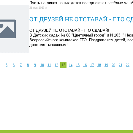
Пусть на лицах наших деток всегда сияют весёлые улыб
31 мая 2023 г.
ОТ ДРУЗЕЙ НЕ ОТСТАВАЙ - ГТО С
ОТ ДРУЗЕЙ НЕ ОТСТАВАЙ - ГТО СДАВАЙ!
В Детских садах № 88 "Цветочный город" и N 103 ," Не
Всероссийского комплекса ГТО. Поздравляем детей, вос
дошколят массовым!
4
5
6
7
8
9
10
11
12
13
14
15
16
17
18
19
20
21
22