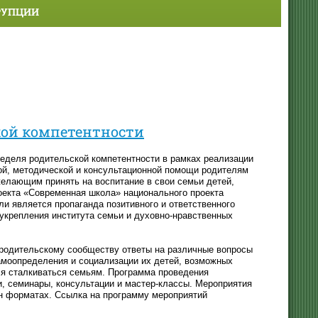
РУПЦИИ
кой компетентности
 неделя родительской компетентности в рамках реализации
кой, методической и консультационной помощи родителям
желающим принять на воспитание в свои семьи детей,
оекта «Современная школа» национального проекта
и является пропаганда позитивного и ответственного
укрепления института семьи и духовно-нравственных
 родительскому сообществу ответы на различные вопросы
амоопределения и социализации их детей, возможных
ся сталкиваться семьям. Программа проведения
, семинары, консультации и мастер-классы. Мероприятия
йн форматах. Ссылка на программу мероприятий