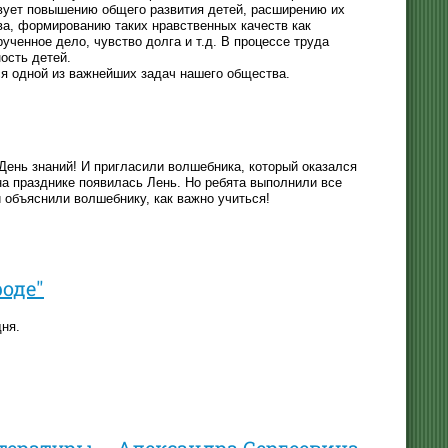
вует повышению общего развития детей, расширению их
а, формированию таких нравственных качеств как
ученное дело, чувство долга и т.д. В процессе труда
ость детей.
я одной из важнейших задач нашего общества.
 День знаний! И пригласили волшебника, который оказался
на празднике появилась Лень. Но ребята выполнили все
и объяснили волшебнику, как важно учиться!
оде"
дня.
тературы – Александра Сергеевича