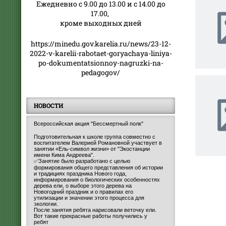
Ежедневно с 9.00 до 13.00 и с 14.00 до
17.00,
кроме выходных дней
https://minedu.gov.karelia.ru/news/23-12-
2022-v-karelii-rabotaet-goryachaya-liniya-
po-dokumentatsionnoy-nagruzki-na-
pedagogov/
НОВОСТИ
Всероссийская акция "Бессмертный полк"
Подготовительная к школе группа совместно с
воспитателем Валерией Романовной участвует в
занятии «Ель-символ жизни» от "Экостанции
имени Кима Андреева".
✅Занятие было разработано с целью
формирования общего представления об истории
и традициях праздника Нового года,
информирования о биологических особенностях
дерева ели, о выборе этого дерева на
Новогодний праздник и о правилах его
утилизации и значении этого процесса для
экологии.
После занятия ребята нарисовали веточку ели.
Вот такие прекрасные работы получились у
ребят