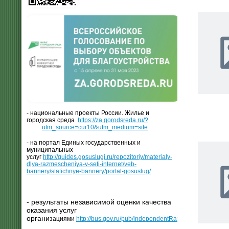
- национальные проекты России. Жилье и
городская среда
https://za.gorodsreda.ru/?
utm_source=cur10&utm_medium=site
- на портал Единых государственных и
муниципальных
услуг
http://guides.gosuslugi.ru/repozitoriy/materialy-
dlya-razmescheniya-v-seti-internet/veb-
bannery/statichnye-bannery/portal-gosuslug/
- результаты независимой оценки качества
оказания услуг
органи
зациями
http://bus.gov.ru/pub/independentRating/list