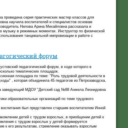
ла проведена серия практических мастер классов для
ровна научила воспитателей и специалистов основам
ководитель Нилова Арина Михайловна рассказала и
ую музыку в режимных моментах. Инструктор по физической
спользования танцевальной импровизации в работе с
агогический форум
устовский педагогический форум, в ходе которого в
есколько тематических площадок.
ссионная площадка по теме: "Роль трудовой деятельности в
ходы" , которая объединила 45 педагогов из Петрозаводска,
ла заведующий МДОУ "Детский сад №88 Анжела Леонидовна
ики образовательных организаций по теме трудового
 воспитания был представлен старшим воспитателем Инной
акомлении детей с трудом взрослых, в приобщении детей к
комления с трудом взрослых у детей формируется
ие к его результатам, стремление оказывать взрослым