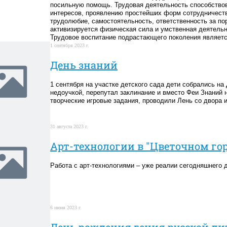
посильную помощь. Трудовая деятельность способство
интересов, проявлению простейших форм сотрудничеств
трудолюбие, самостоятельность, ответственность за пор
активизируется физическая сила и умственная деятельн
Трудовое воспитание подрастающего поколения являетс
1 сентября 2023 г.
День знаний
1 сентября на участке детского сада дети собрались на
недоучкой, перепутал заклинание и вместо Феи Знаний 
творческие игровые задания, проводили Лень со двора 
31 августа 2023 г.
Арт-технологии в "Цветочном гор
Работа с арт-технологиями – уже реалии сегодняшнего 
6 июня 2023 г.
День рождения гения русской ли