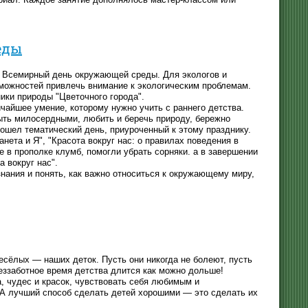
еды
я Всемирный день окружающей среды. Для экологов и
зможностей привлечь внимание к экологическим проблемам.
ики природы "Цветочного города".
ичайшее умение, которому нужно учить с раннего детства.
ыть милосердными, любить и беречь природу, бережно
ошел тематический день, приуроченный к этому празднику.
ета и Я", "Красота вокруг нас: о правилах поведения в
е в прополке клумб, помогли убрать сорняки. а в завершении
 вокруг нас".
нания и понять, как важно относиться к окружающему миру,
сёлых — наших деток. Пусть они никогда не болеют, пусть
беззаботное время детства длится как можно дольше!
, чудес и красок, чувствовать себя любимым и
А лучший способ сделать детей хорошими — это сделать их