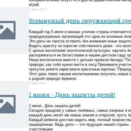
игрой.
5 июня 2023 г.
Всемирный день окружающей ср
Каждый год 5 июня в разных уголках страны отмечаетс
природоохранных организаций это одна из основных во
Эти даты не смогли оставить без внимания юные защитн
Видеть красоту за порогом собственного дома - это вел
С целью воспитания экологической культуры: научить б
распоряжаться ее богатствами в нашем детском саду пр
Наши воспитатели вместе с детьми провели беседы "План
природе, как себя нужно вести в лесу.Принимали участи
прогулок ребята нарисовали красочные картины "Природа
Этот день помог нашим воспитанникам получить новые з
к родной природе бережно.
1 июня 2023 г.
1 июня - День защиты детей!
1 июня - День защиты детей!
Сегодня праздник у самых любимых, самых озорных и ве
каждый день несёт им новые знания и открытия, пусть 
Каждый ребенок достоин видеть мир, полный творчества
защищённым. Ведь дети ― это будущее нашей страны. 
счастливыми