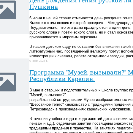
Пушкина
6 июня в нашей стране отмечается день рождения гения
Вместе с этим возник и второй праздник – Международн
Неудивительно, что эти даты празднуются в один день, 
русского слова и поэтического слога, но и стал основат
приравнивается к мировым образцам.
В нашем детском саду не оставили без внимания такой п
литературный час, посвященный великому поэту: вспомн
иллюстрации к сказкам, ребята отгадывали загадки, ра
6 июня 2023 г.
Программа "Музей, вызывали?" М
Республики Карелия.
В мае в старших и подготовительных к школе группах 
"Музей, вызывали?"
разработанной сотрудниками Музея изобразительных ис
"Шерстяное тепло" -знакомство с традициями прядения
Петрозаводск в произведениях карельских художников.
В течении учебного года в ходе занятий дети знакомили
пейзаж и т.д.), отдельные занятия посвящены знакомст
традициями прядения и ткачества. На занятиях педагог
изобразительных искусств и другой дидактический мат