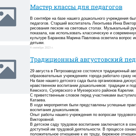
Мастер классы для педагогов
В сентябре на базе нашего дошкольного учреждения бы
педагогов. Старший воспитатель Леонтьева Инна Викто
рисования песком на световых столах. Музыкальный ру
показала, как использовать классическую и современн
культуре Баранова Марина Павловна осветила вопрос и
детьми.
4 сентября 2023 г.
Традиционный августовский пед
29 августа в Петрозаводске состоялся традиционный авг
образовательных учреждениях города работало сразу н
На базе нашего детского сада была организована диску
нравственном воспитании дошкольников: традиции и под
Кемского, Суоярвского и Муезерского районов Карелии.
С приветственным словом перед участниками выступи
Катаева.
В ходе мероприятия были представлены успешные практ
воспитания дошкольников.
Опыт работы нашего учреждения по вопросам трудового
Викторовной.
В детском саду трудовое воспитание заключается в озн
доступной им трудовой деятельности. В процессе озна
положительное отношение к их труду, бережное отношен