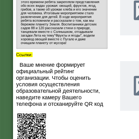
этого времени ребята закрепляли представления
обо всех видах урожая: овощей, фруктов, ягод,
грибов, а также об урожае хлеба и его значении
для человека. Итоговым мероприятием стало
развлечение для детей. В ходе мероприятия
ребята вспомнили и рассказали о том, как мы
бережем планету Земля. Воспитанники детских
садов 88 и 120 рассказали стихи о природе,
танцевали вместе с Солнышком, отгадывали
загадки Лета на тему"Фрукты и ягоды", водили
хоровод овощей вместе с Пугало и даже
очищали планету от мусора!
Ссылки:
Ваше мнение формирует
официальный рейтинг
организации. Чтобы оценить
условия осуществления
образовательной деятельности,
наведите камеру Вашего
телефона и отсканируйте QR код