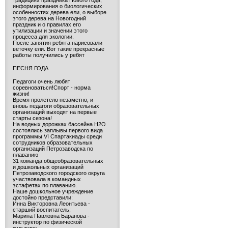
традициях праздника Нового года,
информирования о биологических
особенностях дерева ели, о выборе
этого дерева на Новогодний
праздник и о правилах его
утилизации и значении этого
процесса для экологии.
После занятия ребята нарисовали
веточку ели. Вот такие прекрасные
работы получились у ребят
ПЕСНЯ ГОДА
Педагоги очень любят
соревноваться!Спорт - норма
жизни!
Время пролетело незаметно, и
вновь педагоги образовательных
организаций выходят на первые
старты сезона!
На водных дорожках бассейна H2O
состоялись заплывы первого вида
программы VI Спартакиады среди
сотрудников образовательных
организаций Петрозаводска по
плаванию
31 команда общеобразовательных
и дошкольных организаций
Петрозаводского городского округа
участвовала в командных
эстафетах по плаванию.
Наше дошкольное учреждение
достойно представили:
Инна Викторовна Леонтьева -
старший воспитатель;
Марина Павловна Баранова -
инструктор по физической