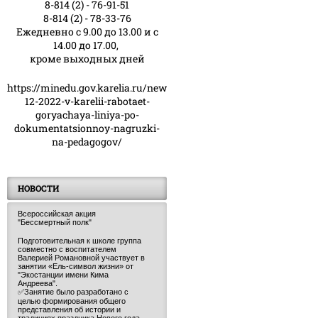
8-814 (2) - 76-91-51
8-814 (2) - 78-33-76
Ежедневно с 9.00 до 13.00 и с
14.00 до 17.00,
кроме выходных дней
https://minedu.gov.karelia.ru/news/23-
12-2022-v-karelii-rabotaet-
goryachaya-liniya-po-
dokumentatsionnoy-nagruzki-
na-pedagogov/
НОВОСТИ
Всероссийская акция
"Бессмертный полк"
Подготовительная к школе группа
совместно с воспитателем
Валерией Романовной участвует в
занятии «Ель-символ жизни» от
"Экостанции имени Кима
Андреева".
✅Занятие было разработано с
целью формирования общего
представления об истории и