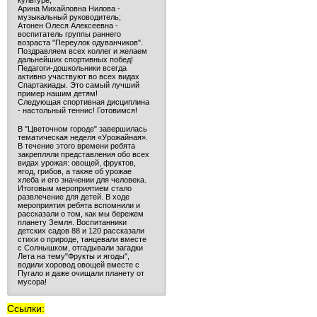
культуре;
Арина Михайловна Нилова -
музыкальный руководитель;
Атонен Олеся Алексеевна -
воспитатель группы раннего
возраста "Переулок одуванчиков".
Поздравляем всех коллег и желаем
дальнейших спортивных побед!
Педагоги-дошкольники всегда
активно участвуют во всех видах
Спартакиады. Это самый лучший
пример нашим детям!
Следующая спортивная дисциплина
- настольный теннис! Готовимся!
В "Цветочном городе" завершилась
тематическая неделя «Урожайная».
В течение этого времени ребята
закрепляли представления обо всех
видах урожая: овощей, фруктов,
ягод, грибов, а также об урожае
хлеба и его значении для человека.
Итоговым мероприятием стало
развлечение для детей. В ходе
мероприятия ребята вспомнили и
рассказали о том, как мы бережем
планету Земля. Воспитанники
детских садов 88 и 120 рассказали
стихи о природе, танцевали вместе
с Солнышком, отгадывали загадки
Лета на тему"Фрукты и ягоды",
водили хоровод овощей вместе с
Пугало и даже очищали планету от
мусора!
Ссылки: