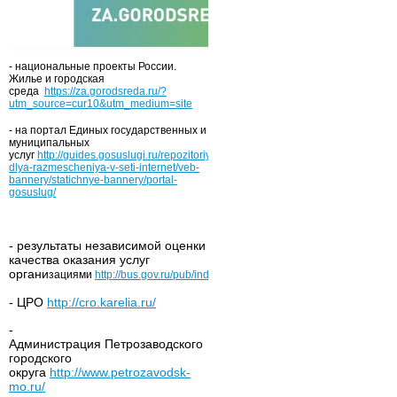
- национальные проекты России.
Жилье и городская
среда
https://za.gorodsreda.ru/?
utm_source=cur10&utm_medium=site
- на портал Единых государственных и
муниципальных
услуг
http://guides.gosuslugi.ru/repozitoriy/materialy-
dlya-razmescheniya-v-seti-internet/veb-
bannery/statichnye-bannery/portal-
gosuslug/
- результаты независимой оценки
качества оказания услуг
органи
зациями
http://bus.gov.ru/pub/independentRating/list
- ЦРО
http://cro.karelia.ru/
-
Администрация Петрозаводского
городского
округа
http://www.petrozavodsk-
mo.ru/