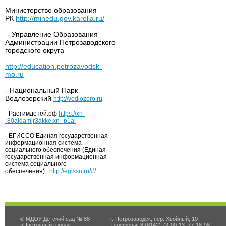
Министерство образования
РК
http://minedu.gov.karelia.ru/
- Управление Образования
Администрации Петрозаводского
городского округа
http://education.petrozavodsk-
mo.ru
- Национальный Парк
Водлозерский
http://vodlozero.ru
- Растимдетей.рф
https://xn-
-80aidamjr3akke.xn--p1ai
- ЕГИССО Единая государственная
информационная система
социального обеспечения (Единая
государственная информационная
система социального
обеспечения)
http://egisso.ru/#/
© МДОУ Детский сад № 88
г. Петрозаводск, пер. Хвойный, 10
«Цветочный город»
Телефоны: 8 (8142) 72-00-13, 77-18-98