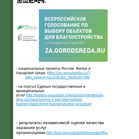
- национальные проекты России. Жилье и
городская среда
https://za.gorodsreda.ru/?
utm_source=cur10&utm_medium=site
- на портал Единых государственных и
муниципальных
услуг
http://guides.gosuslugi.ru/repozitoriy/materialy-
dlya-razmescheniya-v-seti-internet/veb-
bannery/statichnye-bannery/portal-gosuslug/
- результаты независимой оценки качества
оказания услуг
органи
зациями
http://bus.gov.ru/pub/independentRating/list