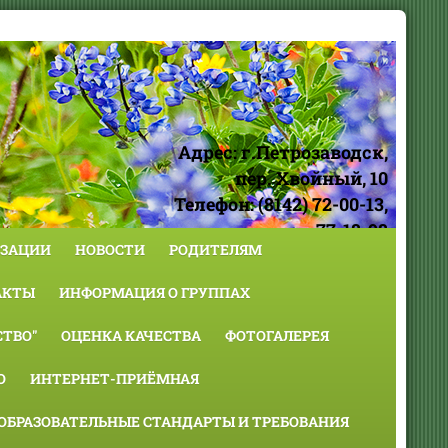
Адрес: г.Петрозаводск,
пер. Хвойный, 10
Телефон: (8142) 72-00-13,
77-18-98
ИЗАЦИИ
НОВОСТИ
РОДИТЕЛЯМ
АКТЫ
ИНФОРМАЦИЯ О ГРУППАХ
ТВО"
ОЦЕНКА КАЧЕСТВА
ФОТОГАЛЕРЕЯ
О
ИНТЕРНЕТ-ПРИЁМНАЯ
ОБРАЗОВАТЕЛЬНЫЕ СТАНДАРТЫ И ТРЕБОВАНИЯ