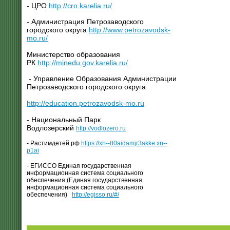
- ЦРО
http://cro.karelia.ru/
- Администрация Петрозаводского
городского округа
http://www.petrozavodsk-
mo.ru/
Министерство образования
РК
http://minedu.gov.karelia.ru/
- Управление Образования Администрации
Петрозаводского городского округа
http://education.petrozavodsk-mo.ru
- Национальный Парк
Водлозерский
http://vodlozero.ru
- Растимдетей.рф
https://xn--80aidamjr3akke.xn--
p1ai
- ЕГИССО Единая государственная
информационная система социального
обеспечения (Единая государственная
информационная система социального
обеспечения)
http://egisso.ru/#/