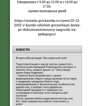
Ежедневно с 9.00 до 13.00 и с 14.00 до
17.00,
кроме выходных дней
https://minedu.gov.karelia.ru/news/23-12-
2022-v-karelii-rabotaet-goryachaya-liniya-
po-dokumentatsionnoy-nagruzki-na-
pedagogov/
НОВОСТИ
Всероссийская акция "Бессмертный полк"
Подготовительная к школе группа совместно с
воспитателем Валерией Романовной участвует в
занятии «Ель-символ жизни» от "Экостанции
имени Кима Андреева".
✅Занятие было разработано с целью
формирования общего представления об истории
и традициях праздника Нового года,
информирования о биологических особенностях
дерева ели, о выборе этого дерева на
Новогодний праздник и о правилах его
утилизации и значении этого процесса для
экологии.
После занятия ребята нарисовали веточку ели.
Вот такие прекрасные работы получились у
ребят