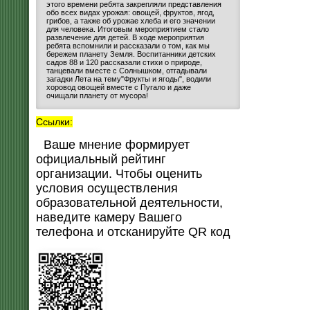
этого времени ребята закрепляли представления
обо всех видах урожая: овощей, фруктов, ягод,
грибов, а также об урожае хлеба и его значении
для человека. Итоговым мероприятием стало
развлечение для детей. В ходе мероприятия
ребята вспомнили и рассказали о том, как мы
бережем планету Земля. Воспитанники детских
садов 88 и 120 рассказали стихи о природе,
танцевали вместе с Солнышком, отгадывали
загадки Лета на тему"Фрукты и ягоды", водили
хоровод овощей вместе с Пугало и даже
очищали планету от мусора!
Ссылки:
Ваше мнение формирует
официальный рейтинг
организации. Чтобы оценить
условия осуществления
образовательной деятельности,
наведите камеру Вашего
телефона и отсканируйте QR код