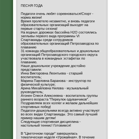
ПЕСНЯ ГОДА
Педагоги очень любят соревноваться!Спорт -
норма жизни!
Время пролетело незаметно, и вновь педагоги
образовательных организаций выходят на
первые старты сезона!
На водных дорожках бассейна H2O состоялись
заплывы первого вида программы VI
Спартакиады среди сотрудников
образовательных организаций Петрозаводска по
плаванию
31 команда общеобразовательных и дошкольных
организаций Петрозаводского городского округа
участвовала в командных эстафетах по
плаванию.
Наше дошкольное учреждение достойно
представили:
Инна Викторовна Леонтьева - старший
воспитатель;
Марина Павловна Баранова - инструктор по
физической культуре;
Арина Михайловна Нилова - музыкальный
руководитель;
Атонен Олеся Алексеевна - воспитатель группы
раннего возраста "Переулок одуванчиков".
Поздравляем всех коллег и желаем дальнейших
спортивных побед!
Педагоги-дошкольники всегда активно участвуют
во всех видах Спартакиады. Это самый лучший
пример нашим детям!
Следующая спортивная дисциплина -
настольный теннис! Готовимся!
В "Цветочном городе" завершилась
тематическая неделя «Урожайная». В течение