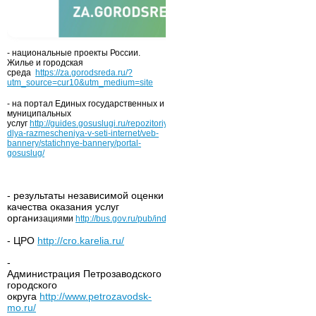
- национальные проекты России.
Жилье и городская
среда
https://za.gorodsreda.ru/?
utm_source=cur10&utm_medium=site
- на портал Единых государственных и
муниципальных
услуг
http://guides.gosuslugi.ru/repozitoriy/materialy-
dlya-razmescheniya-v-seti-internet/veb-
bannery/statichnye-bannery/portal-
gosuslug/
- результаты независимой оценки
качества оказания услуг
органи
зациями
http://bus.gov.ru/pub/independentRating/list
- ЦРО
http://cro.karelia.ru/
-
Администрация Петрозаводского
городского
округа
http://www.petrozavodsk-
mo.ru/