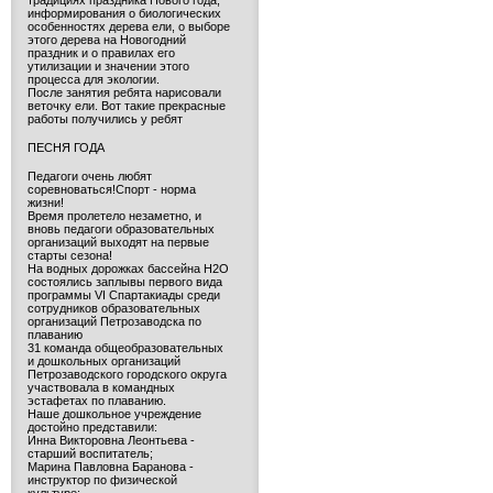
традициях праздника Нового года,
информирования о биологических
особенностях дерева ели, о выборе
этого дерева на Новогодний
праздник и о правилах его
утилизации и значении этого
процесса для экологии.
После занятия ребята нарисовали
веточку ели. Вот такие прекрасные
работы получились у ребят
ПЕСНЯ ГОДА
Педагоги очень любят
соревноваться!Спорт - норма
жизни!
Время пролетело незаметно, и
вновь педагоги образовательных
организаций выходят на первые
старты сезона!
На водных дорожках бассейна H2O
состоялись заплывы первого вида
программы VI Спартакиады среди
сотрудников образовательных
организаций Петрозаводска по
плаванию
31 команда общеобразовательных
и дошкольных организаций
Петрозаводского городского округа
участвовала в командных
эстафетах по плаванию.
Наше дошкольное учреждение
достойно представили:
Инна Викторовна Леонтьева -
старший воспитатель;
Марина Павловна Баранова -
инструктор по физической