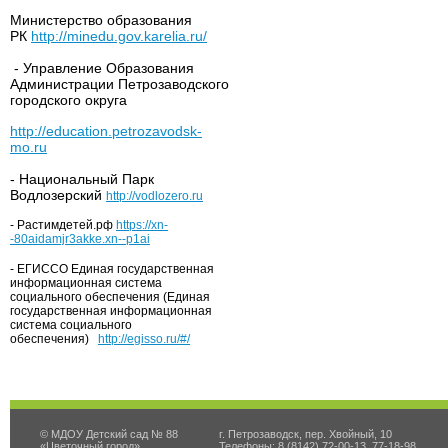
Министерство образования
РК
http://minedu.gov.karelia.ru/
- Управление Образования
Администрации Петрозаводского
городского округа
http://education.petrozavodsk-
mo.ru
- Национальный Парк
Водлозерский
http://vodlozero.ru
- Растимдетей.рф
https://xn-
-80aidamjr3akke.xn--p1ai
- ЕГИССО Единая государственная
информационная система
социального обеспечения (Единая
государственная информационная
система социального
обеспечения)
http://egisso.ru/#/
© МДОУ Детский сад № 88
г. Петрозаводск, пер. Хвойный, 10
«Цветочный город»
Телефоны: 8 (8142) 72-00-13, 77-18-98