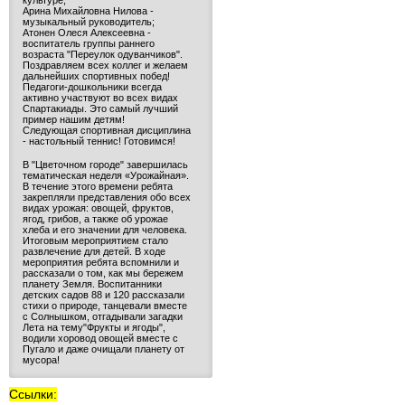
культуре;
Арина Михайловна Нилова -
музыкальный руководитель;
Атонен Олеся Алексеевна -
воспитатель группы раннего
возраста "Переулок одуванчиков".
Поздравляем всех коллег и желаем
дальнейших спортивных побед!
Педагоги-дошкольники всегда
активно участвуют во всех видах
Спартакиады. Это самый лучший
пример нашим детям!
Следующая спортивная дисциплина
- настольный теннис! Готовимся!
В "Цветочном городе" завершилась
тематическая неделя «Урожайная».
В течение этого времени ребята
закрепляли представления обо всех
видах урожая: овощей, фруктов,
ягод, грибов, а также об урожае
хлеба и его значении для человека.
Итоговым мероприятием стало
развлечение для детей. В ходе
мероприятия ребята вспомнили и
рассказали о том, как мы бережем
планету Земля. Воспитанники
детских садов 88 и 120 рассказали
стихи о природе, танцевали вместе
с Солнышком, отгадывали загадки
Лета на тему"Фрукты и ягоды",
водили хоровод овощей вместе с
Пугало и даже очищали планету от
мусора!
Ссылки: