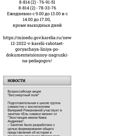
8-814 (2) - 76-91-51
8-814 (2) - 78-33-76
Ежедневно с 9.00 до 13.00 и с
14.00 до 17.00,
кроме выходных дней
https://minedu.gov.karelia.ru/news/23-
12-2022-v-karelii-rabotaet-
goryachaya-liniya-po-
dokumentatsionnoy-nagruzki-
na-pedagogov/
НОВОСТИ
Всероссийская акция
"Бессмертный полк"
Подготовительная к школе группа
совместно с воспитателем
Валерией Романовной участвует в
занятии «Ель-символ жизни» от
"Экостанции имени Кима
Андреева".
✅Занятие было разработано с
целью формирования общего
представления об истории и