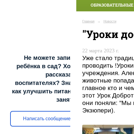
ОБРАЗОВАТЕЛЬНЫЕ
Главная
→
Новости
"Уроки д
22 марта 2023 г.
Уже стало тради
Не можете записать
проводить !Урок
ребёнка в сад? Хотите
учреждения. Алек
рассказать о
животные попадаю
воспитателях? Знаете,
главное кто и ч
как улучшить питание и
этот Урок Доброт
занятия?
они поняли: "Мы 
Экзюпери).
Написать сообщение