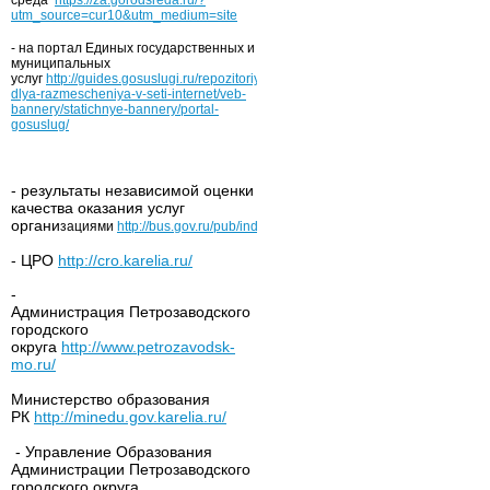
среда
https://za.gorodsreda.ru/?
utm_source=cur10&utm_medium=site
- на портал Единых государственных и
муниципальных
услуг
http://guides.gosuslugi.ru/repozitoriy/materialy-
dlya-razmescheniya-v-seti-internet/veb-
bannery/statichnye-bannery/portal-
gosuslug/
- результаты независимой оценки
качества оказания услуг
органи
зациями
http://bus.gov.ru/pub/independentRating/list
- ЦРО
http://cro.karelia.ru/
-
Администрация Петрозаводского
городского
округа
http://www.petrozavodsk-
mo.ru/
Министерство образования
РК
http://minedu.gov.karelia.ru/
- Управление Образования
Администрации Петрозаводского
городского округа