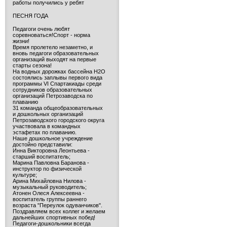
работы получились у ребят
ПЕСНЯ ГОДА
Педагоги очень любят
соревноваться!Спорт - норма
жизни!
Время пролетело незаметно, и
вновь педагоги образовательных
организаций выходят на первые
старты сезона!
На водных дорожках бассейна H2O
состоялись заплывы первого вида
программы VI Спартакиады среди
сотрудников образовательных
организаций Петрозаводска по
плаванию
31 команда общеобразовательных
и дошкольных организаций
Петрозаводского городского округа
участвовала в командных
эстафетах по плаванию.
Наше дошкольное учреждение
достойно представили:
Инна Викторовна Леонтьева -
старший воспитатель;
Марина Павловна Баранова -
инструктор по физической
культуре;
Арина Михайловна Нилова -
музыкальный руководитель;
Атонен Олеся Алексеевна -
воспитатель группы раннего
возраста "Переулок одуванчиков".
Поздравляем всех коллег и желаем
дальнейших спортивных побед!
Педагоги-дошкольники всегда