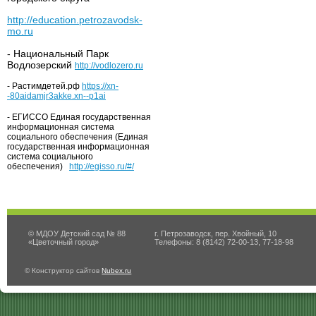
http://education.petrozavodsk-
mo.ru
- Национальный Парк
Водлозерский
http://vodlozero.ru
- Растимдетей.рф
https://xn-
-80aidamjr3akke.xn--p1ai
- ЕГИССО Единая государственная
информационная система
социального обеспечения (Единая
государственная информационная
система социального
обеспечения)
http://egisso.ru/#/
© МДОУ Детский сад № 88
г. Петрозаводск, пер. Хвойный, 10
«Цветочный город»
Телефоны: 8 (8142) 72-00-13, 77-18-98
© Конструктор сайтов
Nubex.ru