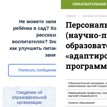
ОБРАЗОВАТЕЛЬНЫЕ
Главная
→
Сведения об образо
Не можете записать
Персонал
ребёнка в сад? Хотите
(научно-п
рассказать о
воспитателях? Знаете,
образова
как улучшить питание и
«адаптир
занятия?
программа
Написать сообщение
Образовательная программа, н
наименование научной специа
Сведения об
Наименование профессии, спец
научной специальности
образовательной
организации
Уровень образования