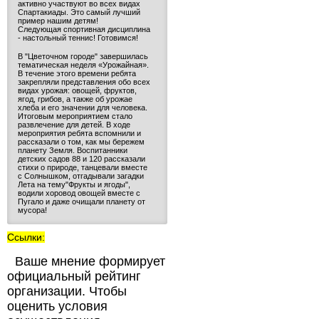
активно участвуют во всех видах
Спартакиады. Это самый лучший
пример нашим детям!
Следующая спортивная дисциплина
- настольный теннис! Готовимся!
В "Цветочном городе" завершилась
тематическая неделя «Урожайная».
В течение этого времени ребята
закрепляли представления обо всех
видах урожая: овощей, фруктов,
ягод, грибов, а также об урожае
хлеба и его значении для человека.
Итоговым мероприятием стало
развлечение для детей. В ходе
мероприятия ребята вспомнили и
рассказали о том, как мы бережем
планету Земля. Воспитанники
детских садов 88 и 120 рассказали
стихи о природе, танцевали вместе
с Солнышком, отгадывали загадки
Лета на тему"Фрукты и ягоды",
водили хоровод овощей вместе с
Пугало и даже очищали планету от
мусора!
Ссылки:
Ваше мнение формирует
официальный рейтинг
организации. Чтобы
оценить условия