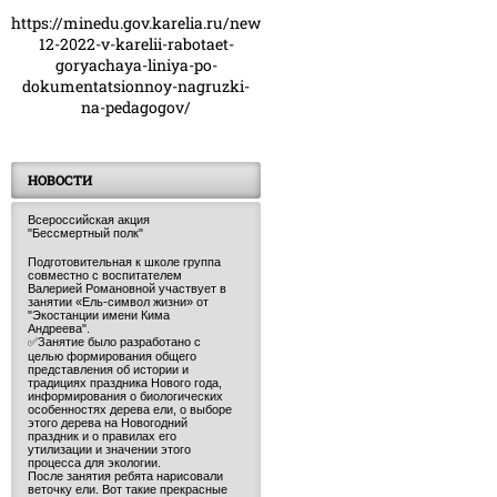
https://minedu.gov.karelia.ru/news/23-
12-2022-v-karelii-rabotaet-
goryachaya-liniya-po-
dokumentatsionnoy-nagruzki-
na-pedagogov/
НОВОСТИ
Всероссийская акция
"Бессмертный полк"
Подготовительная к школе группа
совместно с воспитателем
Валерией Романовной участвует в
занятии «Ель-символ жизни» от
"Экостанции имени Кима
Андреева".
✅Занятие было разработано с
целью формирования общего
представления об истории и
традициях праздника Нового года,
информирования о биологических
особенностях дерева ели, о выборе
этого дерева на Новогодний
праздник и о правилах его
утилизации и значении этого
процесса для экологии.
После занятия ребята нарисовали
веточку ели. Вот такие прекрасные