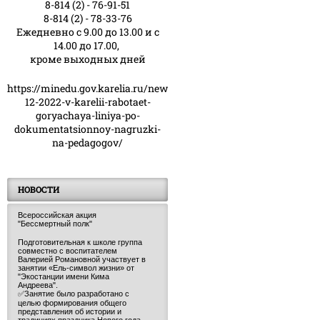
8-814 (2) - 76-91-51
8-814 (2) - 78-33-76
Ежедневно с 9.00 до 13.00 и с
14.00 до 17.00,
кроме выходных дней
https://minedu.gov.karelia.ru/news/23-
12-2022-v-karelii-rabotaet-
goryachaya-liniya-po-
dokumentatsionnoy-nagruzki-
na-pedagogov/
НОВОСТИ
Всероссийская акция
"Бессмертный полк"
Подготовительная к школе группа
совместно с воспитателем
Валерией Романовной участвует в
занятии «Ель-символ жизни» от
"Экостанции имени Кима
Андреева".
✅Занятие было разработано с
целью формирования общего
представления об истории и