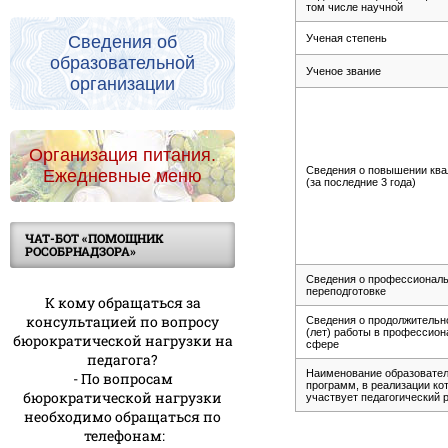
том числе научной
Ученая степень
Сведения об
образовательной
Ученое звание
организации
Организация питания.
Сведения о повышении кв
Ежедневные меню
(за последние 3 года)
ЧАТ-БОТ «ПОМОЩНИК
РОСОБРНАДЗОРА»
Сведения о профессионал
переподготовке
К кому обращаться за
консультацией по вопросу
Сведения о продолжительн
(лет) работы в профессион
бюрократической нагрузки на
сфере
педагога?
Наименование образовате
- По вопросам
программ, в реализации ко
бюрократической нагрузки
участвует педагогический 
необходимо обращаться по
телефонам: