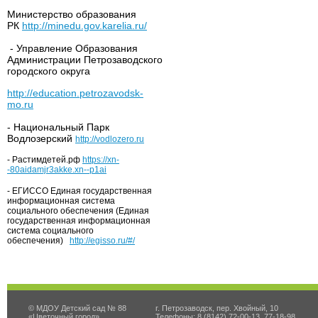
Министерство образования
РК
http://minedu.gov.karelia.ru/
- Управление Образования
Администрации Петрозаводского
городского округа
http://education.petrozavodsk-
mo.ru
- Национальный Парк
Водлозерский
http://vodlozero.ru
- Растимдетей.рф
https://xn-
-80aidamjr3akke.xn--p1ai
- ЕГИССО Единая государственная
информационная система
социального обеспечения (Единая
государственная информационная
система социального
обеспечения)
http://egisso.ru/#/
© МДОУ Детский сад № 88
г. Петрозаводск, пер. Хвойный, 10
«Цветочный город»
Телефоны: 8 (8142) 72-00-13, 77-18-98