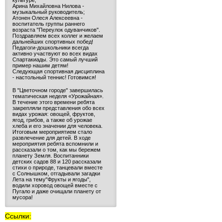
культуре;
Арина Михайловна Нилова -
музыкальный руководитель;
Атонен Олеся Алексеевна -
воспитатель группы раннего
возраста "Переулок одуванчиков".
Поздравляем всех коллег и желаем
дальнейших спортивных побед!
Педагоги-дошкольники всегда
активно участвуют во всех видах
Спартакиады. Это самый лучший
пример нашим детям!
Следующая спортивная дисциплина
- настольный теннис! Готовимся!
В "Цветочном городе" завершилась
тематическая неделя «Урожайная».
В течение этого времени ребята
закрепляли представления обо всех
видах урожая: овощей, фруктов,
ягод, грибов, а также об урожае
хлеба и его значении для человека.
Итоговым мероприятием стало
развлечение для детей. В ходе
мероприятия ребята вспомнили и
рассказали о том, как мы бережем
планету Земля. Воспитанники
детских садов 88 и 120 рассказали
стихи о природе, танцевали вместе
с Солнышком, отгадывали загадки
Лета на тему"Фрукты и ягоды",
водили хоровод овощей вместе с
Пугало и даже очищали планету от
мусора!
Ссылки: