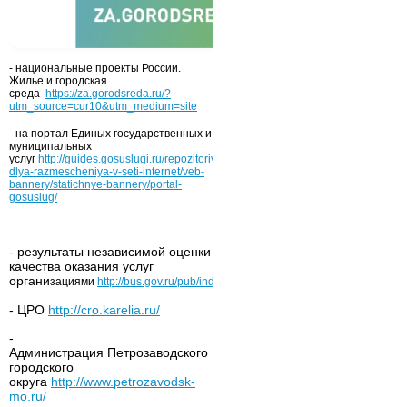
- национальные проекты России.
Жилье и городская
среда
https://za.gorodsreda.ru/?
utm_source=cur10&utm_medium=site
- на портал Единых государственных и
муниципальных
услуг
http://guides.gosuslugi.ru/repozitoriy/materialy-
dlya-razmescheniya-v-seti-internet/veb-
bannery/statichnye-bannery/portal-
gosuslug/
- результаты независимой оценки
качества оказания услуг
органи
зациями
http://bus.gov.ru/pub/independentRating/list
- ЦРО
http://cro.karelia.ru/
-
Администрация Петрозаводского
городского
округа
http://www.petrozavodsk-
mo.ru/