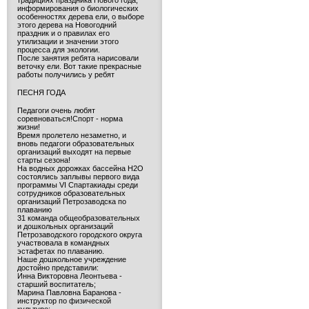
традициях праздника Нового года,
информирования о биологических
особенностях дерева ели, о выборе
этого дерева на Новогодний
праздник и о правилах его
утилизации и значении этого
процесса для экологии.
После занятия ребята нарисовали
веточку ели. Вот такие прекрасные
работы получились у ребят
ПЕСНЯ ГОДА
Педагоги очень любят
соревноваться!Спорт - норма
жизни!
Время пролетело незаметно, и
вновь педагоги образовательных
организаций выходят на первые
старты сезона!
На водных дорожках бассейна H2O
состоялись заплывы первого вида
программы VI Спартакиады среди
сотрудников образовательных
организаций Петрозаводска по
плаванию
31 команда общеобразовательных
и дошкольных организаций
Петрозаводского городского округа
участвовала в командных
эстафетах по плаванию.
Наше дошкольное учреждение
достойно представили:
Инна Викторовна Леонтьева -
старший воспитатель;
Марина Павловна Баранова -
инструктор по физической