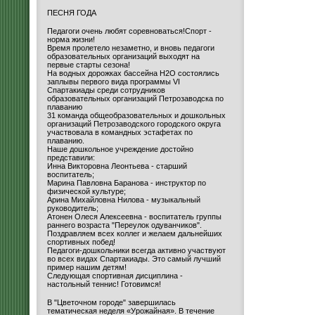
ПЕСНЯ ГОДА
Педагоги очень любят соревноваться!Спорт -
норма жизни!
Время пролетело незаметно, и вновь педагоги
образовательных организаций выходят на
первые старты сезона!
На водных дорожках бассейна H2O состоялись
заплывы первого вида программы VI
Спартакиады среди сотрудников
образовательных организаций Петрозаводска по
плаванию
31 команда общеобразовательных и дошкольных
организаций Петрозаводского городского округа
участвовала в командных эстафетах по
плаванию.
Наше дошкольное учреждение достойно
представили:
Инна Викторовна Леонтьева - старший
воспитатель;
Марина Павловна Баранова - инструктор по
физической культуре;
Арина Михайловна Нилова - музыкальный
руководитель;
Атонен Олеся Алексеевна - воспитатель группы
раннего возраста "Переулок одуванчиков".
Поздравляем всех коллег и желаем дальнейших
спортивных побед!
Педагоги-дошкольники всегда активно участвуют
во всех видах Спартакиады. Это самый лучший
пример нашим детям!
Следующая спортивная дисциплина -
настольный теннис! Готовимся!
В "Цветочном городе" завершилась
тематическая неделя «Урожайная». В течение