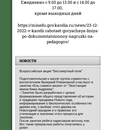
Ежедневно с 9.00 до 13.00 и с 14.00 до
17.00,
кроме выходных дней
https://minedu.gov.karelia.ru/news/23-12-
2022-v-karelii-rabotaet-goryachaya-liniya-
po-dokumentatsionnoy-nagruzki-na-
pedagogov/
НОВОСТИ
Всероссийская акция "Бессмертный полк"
Подготовительная к школе группа совместно с
воспитателем Валерией Романовной участвует в
занятии «Ель-символ жизни» от "Экостанции
имени Кима Андреева".
✅Занятие было разработано с целью
формирования общего представления об истории
и традициях праздника Нового года,
информирования о биологических особенностях
дерева ели, о выборе этого дерева на
Новогодний праздник и о правилах его
утилизации и значении этого процесса для
экологии.
После занятия ребята нарисовали веточку ели.
Вот такие прекрасные работы получились у
ребят