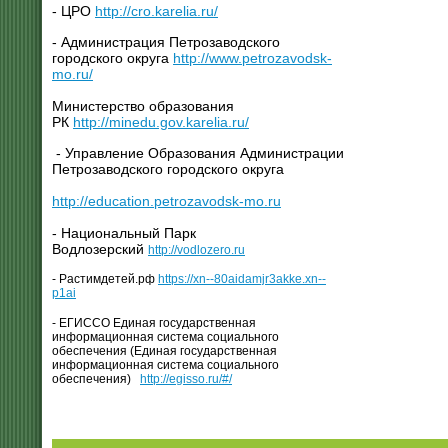
- ЦРО
http://cro.karelia.ru/
- Администрация Петрозаводского
городского округа
http://www.petrozavodsk-
mo.ru/
Министерство образования
РК
http://minedu.gov.karelia.ru/
- Управление Образования Администрации
Петрозаводского городского округа
http://education.petrozavodsk-mo.ru
- Национальный Парк
Водлозерский
http://vodlozero.ru
- Растимдетей.рф
https://xn--80aidamjr3akke.xn--
p1ai
- ЕГИССО Единая государственная
информационная система социального
обеспечения (Единая государственная
информационная система социального
обеспечения)
http://egisso.ru/#/