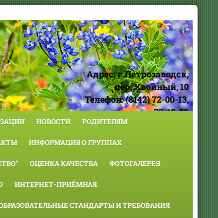
Адрес: г.Петрозаводск,
пер. Хвойный, 10
Телефон: (8142) 72-00-13,
77-18-98
ИЗАЦИИ
НОВОСТИ
РОДИТЕЛЯМ
АКТЫ
ИНФОРМАЦИЯ О ГРУППАХ
ТВО"
ОЦЕНКА КАЧЕСТВА
ФОТОГАЛЕРЕЯ
О
ИНТЕРНЕТ-ПРИЁМНАЯ
ОБРАЗОВАТЕЛЬНЫЕ СТАНДАРТЫ И ТРЕБОВАНИЯ