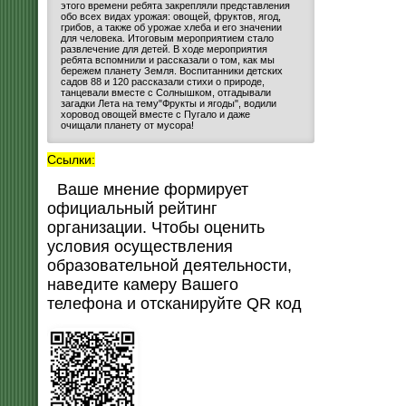
этого времени ребята закрепляли представления
обо всех видах урожая: овощей, фруктов, ягод,
грибов, а также об урожае хлеба и его значении
для человека. Итоговым мероприятием стало
развлечение для детей. В ходе мероприятия
ребята вспомнили и рассказали о том, как мы
бережем планету Земля. Воспитанники детских
садов 88 и 120 рассказали стихи о природе,
танцевали вместе с Солнышком, отгадывали
загадки Лета на тему"Фрукты и ягоды", водили
хоровод овощей вместе с Пугало и даже
очищали планету от мусора!
Ссылки:
Ваше мнение формирует
официальный рейтинг
организации. Чтобы оценить
условия осуществления
образовательной деятельности,
наведите камеру Вашего
телефона и отсканируйте QR код