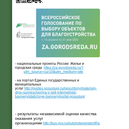
- национальные проекты России. Жилье и
городская среда
https://za.gorodsreda.ru/?
utm_source=cur10&utm_medium=site
- на портал Единых государственных и
муниципальных
услуг
http://guides.gosuslugi.ru/repozitoriy/materialy-
dlya-razmescheniya-v-seti-internet/veb-
bannery/statichnye-bannery/portal-gosuslug/
- результаты независимой оценки качества
оказания услуг
органи
зациями
http://bus.gov.ru/pub/independentRating/list