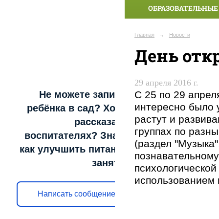
ОБРАЗОВАТЕЛЬНЫЕ
Главная
→
Новости
День отк
29 апреля 2016 г.
С 25 по 29 апрел
Не можете записать
интересно было у
ребёнка в сад? Хотите
растут и развив
рассказать о
группах по разн
воспитателях? Знаете,
(раздел "Музыка",
как улучшить питание и
познавательному
занятия?
психологической
использованием 
Написать сообщение