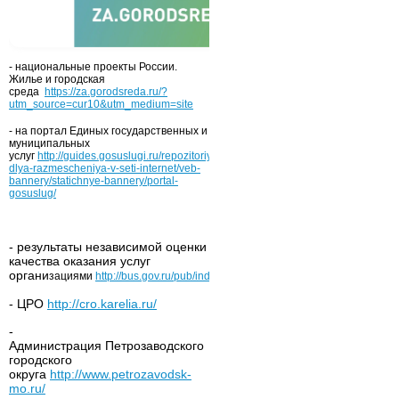
- национальные проекты России.
Жилье и городская
среда
https://za.gorodsreda.ru/?
utm_source=cur10&utm_medium=site
- на портал Единых государственных и
муниципальных
услуг
http://guides.gosuslugi.ru/repozitoriy/materialy-
dlya-razmescheniya-v-seti-internet/veb-
bannery/statichnye-bannery/portal-
gosuslug/
- результаты независимой оценки
качества оказания услуг
органи
зациями
http://bus.gov.ru/pub/independentRating/list
- ЦРО
http://cro.karelia.ru/
-
Администрация Петрозаводского
городского
округа
http://www.petrozavodsk-
mo.ru/