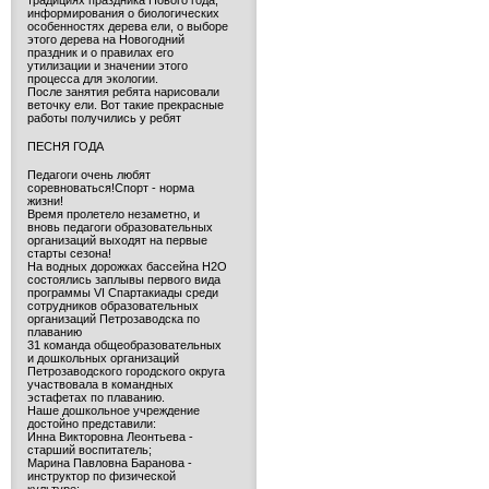
традициях праздника Нового года,
информирования о биологических
особенностях дерева ели, о выборе
этого дерева на Новогодний
праздник и о правилах его
утилизации и значении этого
процесса для экологии.
После занятия ребята нарисовали
веточку ели. Вот такие прекрасные
работы получились у ребят
ПЕСНЯ ГОДА
Педагоги очень любят
соревноваться!Спорт - норма
жизни!
Время пролетело незаметно, и
вновь педагоги образовательных
организаций выходят на первые
старты сезона!
На водных дорожках бассейна H2O
состоялись заплывы первого вида
программы VI Спартакиады среди
сотрудников образовательных
организаций Петрозаводска по
плаванию
31 команда общеобразовательных
и дошкольных организаций
Петрозаводского городского округа
участвовала в командных
эстафетах по плаванию.
Наше дошкольное учреждение
достойно представили:
Инна Викторовна Леонтьева -
старший воспитатель;
Марина Павловна Баранова -
инструктор по физической