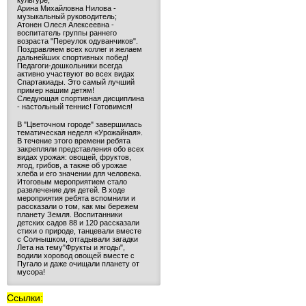
культуре;
Арина Михайловна Нилова -
музыкальный руководитель;
Атонен Олеся Алексеевна -
воспитатель группы раннего
возраста "Переулок одуванчиков".
Поздравляем всех коллег и желаем
дальнейших спортивных побед!
Педагоги-дошкольники всегда
активно участвуют во всех видах
Спартакиады. Это самый лучший
пример нашим детям!
Следующая спортивная дисциплина
- настольный теннис! Готовимся!
В "Цветочном городе" завершилась
тематическая неделя «Урожайная».
В течение этого времени ребята
закрепляли представления обо всех
видах урожая: овощей, фруктов,
ягод, грибов, а также об урожае
хлеба и его значении для человека.
Итоговым мероприятием стало
развлечение для детей. В ходе
мероприятия ребята вспомнили и
рассказали о том, как мы бережем
планету Земля. Воспитанники
детских садов 88 и 120 рассказали
стихи о природе, танцевали вместе
с Солнышком, отгадывали загадки
Лета на тему"Фрукты и ягоды",
водили хоровод овощей вместе с
Пугало и даже очищали планету от
мусора!
Ссылки: