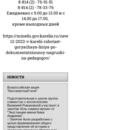
8-814 (2) - 76-91-51
8-814 (2) - 78-33-76
Ежедневно с 9.00 до 13.00 и с
14.00 до 17.00,
кроме выходных дней
https://minedu.gov.karelia.ru/news/23-
12-2022-v-karelii-rabotaet-
goryachaya-liniya-po-
dokumentatsionnoy-nagruzki-
na-pedagogov/
НОВОСТИ
Всероссийская акция
"Бессмертный полк"
Подготовительная к школе группа
совместно с воспитателем
Валерией Романовной участвует в
занятии «Ель-символ жизни» от
"Экостанции имени Кима
Андреева".
✅Занятие было разработано с
целью формирования общего
представления об истории и