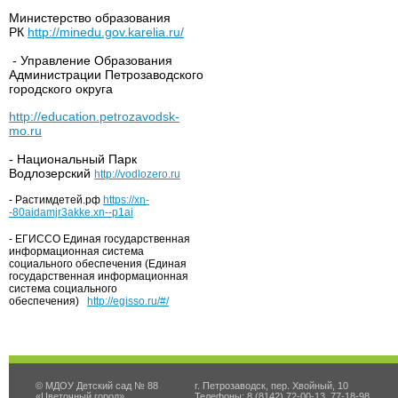
Министерство образования
РК
http://minedu.gov.karelia.ru/
- Управление Образования
Администрации Петрозаводского
городского округа
http://education.petrozavodsk-
mo.ru
- Национальный Парк
Водлозерский
http://vodlozero.ru
- Растимдетей.рф
https://xn-
-80aidamjr3akke.xn--p1ai
- ЕГИССО Единая государственная
информационная система
социального обеспечения (Единая
государственная информационная
система социального
обеспечения)
http://egisso.ru/#/
© МДОУ Детский сад № 88
г. Петрозаводск, пер. Хвойный, 10
«Цветочный город»
Телефоны: 8 (8142) 72-00-13, 77-18-98