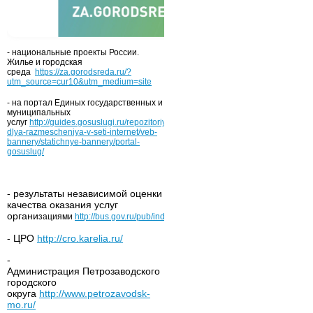
- национальные проекты России.
Жилье и городская
среда
https://za.gorodsreda.ru/?
utm_source=cur10&utm_medium=site
- на портал Единых государственных и
муниципальных
услуг
http://guides.gosuslugi.ru/repozitoriy/materialy-
dlya-razmescheniya-v-seti-internet/veb-
bannery/statichnye-bannery/portal-
gosuslug/
- результаты независимой оценки
качества оказания услуг
органи
зациями
http://bus.gov.ru/pub/independentRating/list
- ЦРО
http://cro.karelia.ru/
-
Администрация Петрозаводского
городского
округа
http://www.petrozavodsk-
mo.ru/