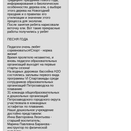
традициях праздника Нового года,
информирования о биологических
особенностях дерева ели, о выборе
этого дерева на Новогодний
праздник и о правилах его
утилизации и значении этого
процесса для экологии.
После занятия ребята нарисовали
веточку ели. Вот такие прекрасные
работы получились у ребят
ПЕСНЯ ГОДА
Педагоги очень любят
соревноваться!Спорт - норма
жизни!
Время пролетело незаметно, и
вновь педагоги образовательных
организаций выходят на первые
старты сезона!
На водных дорожках бассейна H2O
состоялись заплывы первого вида
программы VI Спартакиады среди
сотрудников образовательных
организаций Петрозаводска по
плаванию
31 команда общеобразовательных
и дошкольных организаций
Петрозаводского городского округа
участвовала в командных
эстафетах по плаванию.
Наше дошкольное учреждение
достойно представили:
Инна Викторовна Леонтьева -
старший воспитатель;
Марина Павловна Баранова -
инструктор по физической