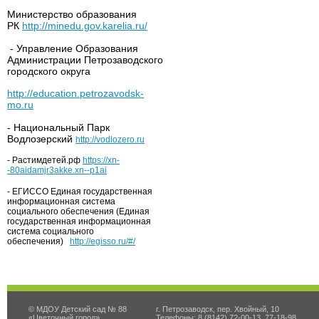
Министерство образования
РК
http://minedu.gov.karelia.ru/
- Управление Образования
Администрации Петрозаводского
городского округа
http://education.petrozavodsk-
mo.ru
- Национальный Парк
Водлозерский
http://vodlozero.ru
- Растимдетей.рф
https://xn-
-80aidamjr3akke.xn--p1ai
- ЕГИССО Единая государственная
информационная система
социального обеспечения (Единая
государственная информационная
система социального
обеспечения)
http://egisso.ru/#/
© МДОУ Детский сад № 88
г. Петрозаводск, пер. Хвойный, 10
«Цветочный город»
Телефоны: 8 (8142) 72-00-13, 77-18-98