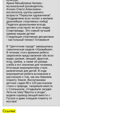
культуре;
Арина Михайловна Нилова -
музыкальный руководитель;
Атонен Олеся Алексеевна -
воспитатель группы раннего
возраста "Переулок одуванчиков".
Поздравляем всех коллег и желаем
дальнейших спортивных побед!
Педагоги-дошкольники всегда
активно участвуют во всех видах
Спартакиады. Это самый лучший
пример нашим детям!
Следующая спортивная дисциплина
- настольный теннис! Готовимся!
В "Цветочном городе" завершилась
тематическая неделя «Урожайная».
В течение этого времени ребята
закрепляли представления обо всех
видах урожая: овощей, фруктов,
ягод, грибов, а также об урожае
хлеба и его значении для человека.
Итоговым мероприятием стало
развлечение для детей. В ходе
мероприятия ребята вспомнили и
рассказали о том, как мы бережем
планету Земля. Воспитанники
детских садов 88 и 120 рассказали
стихи о природе, танцевали вместе
с Солнышком, отгадывали загадки
Лета на тему"Фрукты и ягоды",
водили хоровод овощей вместе с
Пугало и даже очищали планету от
мусора!
Ссылки: