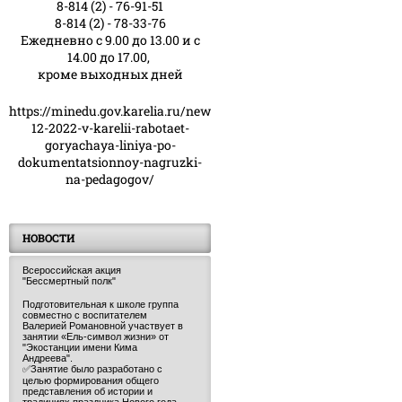
8-814 (2) - 76-91-51
8-814 (2) - 78-33-76
Ежедневно с 9.00 до 13.00 и с
14.00 до 17.00,
кроме выходных дней
https://minedu.gov.karelia.ru/news/23-
12-2022-v-karelii-rabotaet-
goryachaya-liniya-po-
dokumentatsionnoy-nagruzki-
na-pedagogov/
НОВОСТИ
Всероссийская акция
"Бессмертный полк"
Подготовительная к школе группа
совместно с воспитателем
Валерией Романовной участвует в
занятии «Ель-символ жизни» от
"Экостанции имени Кима
Андреева".
✅Занятие было разработано с
целью формирования общего
представления об истории и