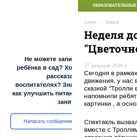
ОБРАЗОВАТЕЛЬНЫЕ
Главная
→
Новости
Неделя д
"Цветочн
Не можете записать
27 февраля 2026 г.
ребёнка в сад? Хотите
Сегодня в рамка
рассказать о
движения, у нас
воспитателях? Знаете,
сказкой "Тролли
как улучшить питание и
напомнили ребята
занятия?
картинки , а 
Спектакль вызвал
Написать сообщение
вместе с Тролля