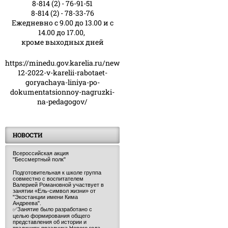
8-814 (2) - 76-91-51
8-814 (2) - 78-33-76
Ежедневно с 9.00 до 13.00 и с
14.00 до 17.00,
кроме выходных дней
https://minedu.gov.karelia.ru/news/23-
12-2022-v-karelii-rabotaet-
goryachaya-liniya-po-
dokumentatsionnoy-nagruzki-
na-pedagogov/
НОВОСТИ
Всероссийская акция
"Бессмертный полк"
Подготовительная к школе группа
совместно с воспитателем
Валерией Романовной участвует в
занятии «Ель-символ жизни» от
"Экостанции имени Кима
Андреева".
✅Занятие было разработано с
целью формирования общего
представления об истории и