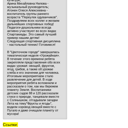
культуре;
Арина Михайловна Нилова -
музыкальный руководитель;
Атонен Олеся Алексеевна -
воспитатель группы раннего
возраста "Переулок одуванчиков".
Поздравляем всех коллег и желаем
дальнейших спортивных побед!
Педагоги-дошкольники всегда
активно участвуют во всех видах
Спартакиады. Это самый лучший
пример нашим детям!
Следующая спортивная дисциплина
- настольный теннис! Готовимся!
В "Цветочном городе" завершилась
тематическая неделя «Урожайная».
В течение этого времени ребята
закрепляли представления обо всех
видах урожая: овощей, фруктов,
ягод, грибов, а также об урожае
хлеба и его значении для человека.
Итоговым мероприятием стало
развлечение для детей. В ходе
мероприятия ребята вспомнили и
рассказали о том, как мы бережем
планету Земля. Воспитанники
детских садов 88 и 120 рассказали
стихи о природе, танцевали вместе
с Солнышком, отгадывали загадки
Лета на тему"Фрукты и ягоды",
водили хоровод овощей вместе с
Пугало и даже очищали планету от
мусора!
Ссылки: