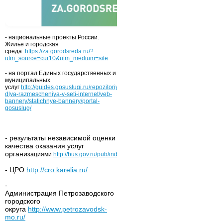
- национальные проекты России.
Жилье и городская
среда
https://za.gorodsreda.ru/?
utm_source=cur10&utm_medium=site
- на портал Единых государственных и
муниципальных
услуг
http://guides.gosuslugi.ru/repozitoriy/materialy-
dlya-razmescheniya-v-seti-internet/veb-
bannery/statichnye-bannery/portal-
gosuslug/
- результаты независимой оценки
качества оказания услуг
органи
зациями
http://bus.gov.ru/pub/independentRating/list
- ЦРО
http://cro.karelia.ru/
-
Администрация Петрозаводского
городского
округа
http://www.petrozavodsk-
mo.ru/