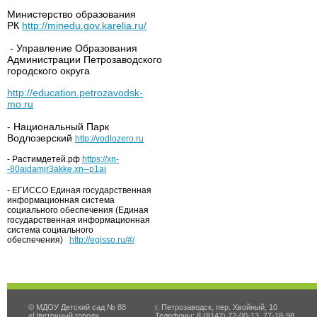
Министерство образования
РК
http://minedu.gov.karelia.ru/
- Управление Образования
Администрации Петрозаводского
городского округа
http://education.petrozavodsk-
mo.ru
- Национальный Парк
Водлозерский
http://vodlozero.ru
- Растимдетей.рф
https://xn-
-80aidamjr3akke.xn--p1ai
- ЕГИССО Единая государственная
информационная система
социального обеспечения (Единая
государственная информационная
система социального
обеспечения)
http://egisso.ru/#/
© МДОУ Детский сад № 88
г. Петрозаводск, пер. Хвойный, 10
«Цветочный город»
Телефоны: 8 (8142) 72-00-13, 77-18-98