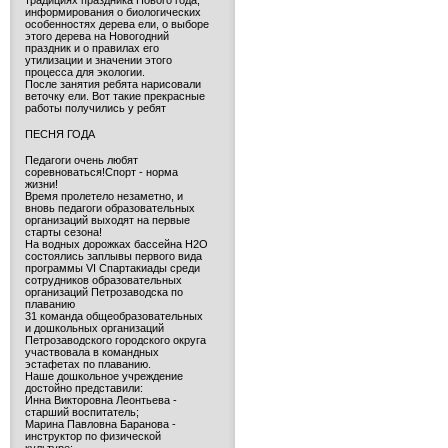
традициях праздника Нового года,
информирования о биологических
особенностях дерева ели, о выборе
этого дерева на Новогодний
праздник и о правилах его
утилизации и значении этого
процесса для экологии.
После занятия ребята нарисовали
веточку ели. Вот такие прекрасные
работы получились у ребят
ПЕСНЯ ГОДА
Педагоги очень любят
соревноваться!Спорт - норма
жизни!
Время пролетело незаметно, и
вновь педагоги образовательных
организаций выходят на первые
старты сезона!
На водных дорожках бассейна H2O
состоялись заплывы первого вида
программы VI Спартакиады среди
сотрудников образовательных
организаций Петрозаводска по
плаванию
31 команда общеобразовательных
и дошкольных организаций
Петрозаводского городского округа
участвовала в командных
эстафетах по плаванию.
Наше дошкольное учреждение
достойно представили:
Инна Викторовна Леонтьева -
старший воспитатель;
Марина Павловна Баранова -
инструктор по физической