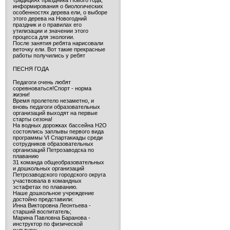
традициях праздника Нового года,
информирования о биологических
особенностях дерева ели, о выборе
этого дерева на Новогодний
праздник и о правилах его
утилизации и значении этого
процесса для экологии.
После занятия ребята нарисовали
веточку ели. Вот такие прекрасные
работы получились у ребят
ПЕСНЯ ГОДА
Педагоги очень любят
соревноваться!Спорт - норма
жизни!
Время пролетело незаметно, и
вновь педагоги образовательных
организаций выходят на первые
старты сезона!
На водных дорожках бассейна H2O
состоялись заплывы первого вида
программы VI Спартакиады среди
сотрудников образовательных
организаций Петрозаводска по
плаванию
31 команда общеобразовательных
и дошкольных организаций
Петрозаводского городского округа
участвовала в командных
эстафетах по плаванию.
Наше дошкольное учреждение
достойно представили:
Инна Викторовна Леонтьева -
старший воспитатель;
Марина Павловна Баранова -
инструктор по физической