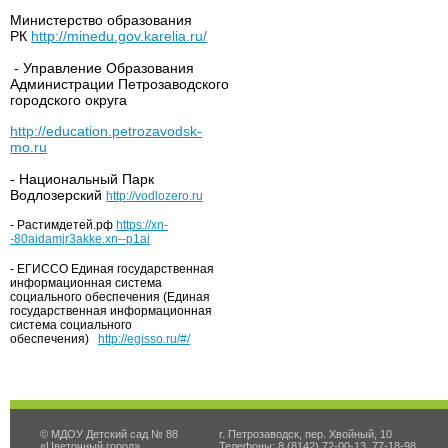
Министерство образования
РК
http://minedu.gov.karelia.ru/
- Управление Образования
Администрации Петрозаводского
городского округа
http://education.petrozavodsk-
mo.ru
- Национальный Парк
Водлозерский
http://vodlozero.ru
- Растимдетей.рф
https://xn-
-80aidamjr3akke.xn--p1ai
- ЕГИССО Единая государственная
информационная система
социального обеспечения (Единая
государственная информационная
система социального
обеспечения)
http://egisso.ru/#/
© МДОУ Детский сад № 88
г. Петрозаводск, пер. Хвойный, 10
«Цветочный город»
Телефоны: 8 (8142) 72-00-13, 77-18-98