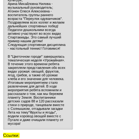
культуре;
Арина Михайловна Нилова -
музыкальный руководитель;
Атонен Олеся Алексеевна -
воспитатель группы раннего
возраста "Переулок одуванчиков".
Поздравляем всех коллег и желаем
дальнейших спортивных побед!
Педагоги-дошкольники всегда
активно участвуют во всех видах
Спартакиады. Это самый лучший
пример нашим детям!
Следующая спортивная дисциплина
- настольный теннис! Готовимся!
В "Цветочном городе" завершилась
тематическая неделя «Урожайная».
В течение этого времени ребята
закрепляли представления обо всех
видах урожая: овощей, фруктов,
ягод, грибов, а также об урожае
хлеба и его значении для человека.
Итоговым мероприятием стало
развлечение для детей. В ходе
мероприятия ребята вспомнили и
рассказали о том, как мы бережем
планету Земля. Воспитанники
детских садов 88 и 120 рассказали
стихи о природе, танцевали вместе
с Солнышком, отгадывали загадки
Лета на тему"Фрукты и ягоды",
водили хоровод овощей вместе с
Пугало и даже очищали планету от
мусора!
Ссылки: