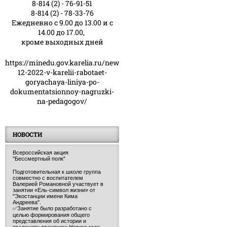
8-814 (2) - 76-91-51
8-814 (2) - 78-33-76
Ежедневно с 9.00 до 13.00 и с
14.00 до 17.00,
кроме выходных дней
https://minedu.gov.karelia.ru/news/23-
12-2022-v-karelii-rabotaet-
goryachaya-liniya-po-
dokumentatsionnoy-nagruzki-
na-pedagogov/
НОВОСТИ
Всероссийская акция
"Бессмертный полк"
Подготовительная к школе группа
совместно с воспитателем
Валерией Романовной участвует в
занятии «Ель-символ жизни» от
"Экостанции имени Кима
Андреева".
✅Занятие было разработано с
целью формирования общего
представления об истории и