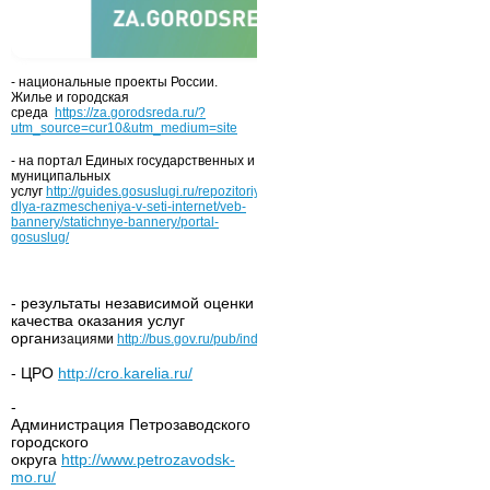
- национальные проекты России.
Жилье и городская
среда
https://za.gorodsreda.ru/?
utm_source=cur10&utm_medium=site
- на портал Единых государственных и
муниципальных
услуг
http://guides.gosuslugi.ru/repozitoriy/materialy-
dlya-razmescheniya-v-seti-internet/veb-
bannery/statichnye-bannery/portal-
gosuslug/
- результаты независимой оценки
качества оказания услуг
органи
зациями
http://bus.gov.ru/pub/independentRating/list
- ЦРО
http://cro.karelia.ru/
-
Администрация Петрозаводского
городского
округа
http://www.petrozavodsk-
mo.ru/