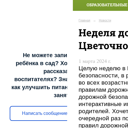
ОБРАЗОВАТЕЛЬНЫЕ
Главная
→
Новости
Неделя д
Цветочно
Не можете записать
1 марта 2024 г.
ребёнка в сад? Хотите
Целую неделю в 
рассказать о
безопасности, в
воспитателях? Знаете,
во всех возрастн
как улучшить питание и
правилам дорожн
занятия?
дорожной безопа
интерактивные и
родителей. Хочет
Написать сообщение
очередной раз п
правил дорожной