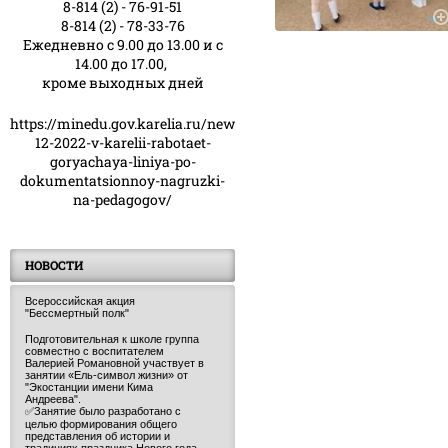
8-814 (2) - 76-91-51
8-814 (2) - 78-33-76
Ежедневно с 9.00 до 13.00 и с
14.00 до 17.00,
кроме выходных дней
https://minedu.gov.karelia.ru/news/23-
12-2022-v-karelii-rabotaet-
goryachaya-liniya-po-
dokumentatsionnoy-nagruzki-
na-pedagogov/
НОВОСТИ
Всероссийская акция
"Бессмертный полк"
Подготовительная к школе группа
совместно с воспитателем
Валерией Романовной участвует в
занятии «Ель-символ жизни» от
"Экостанции имени Кима
Андреева".
✅Занятие было разработано с
целью формирования общего
представления об истории и