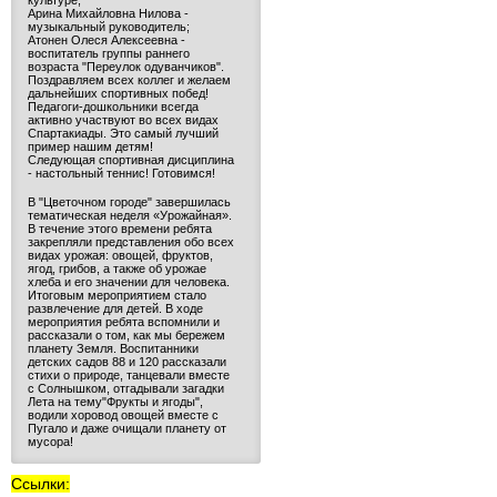
культуре;
Арина Михайловна Нилова -
музыкальный руководитель;
Атонен Олеся Алексеевна -
воспитатель группы раннего
возраста "Переулок одуванчиков".
Поздравляем всех коллег и желаем
дальнейших спортивных побед!
Педагоги-дошкольники всегда
активно участвуют во всех видах
Спартакиады. Это самый лучший
пример нашим детям!
Следующая спортивная дисциплина
- настольный теннис! Готовимся!
В "Цветочном городе" завершилась
тематическая неделя «Урожайная».
В течение этого времени ребята
закрепляли представления обо всех
видах урожая: овощей, фруктов,
ягод, грибов, а также об урожае
хлеба и его значении для человека.
Итоговым мероприятием стало
развлечение для детей. В ходе
мероприятия ребята вспомнили и
рассказали о том, как мы бережем
планету Земля. Воспитанники
детских садов 88 и 120 рассказали
стихи о природе, танцевали вместе
с Солнышком, отгадывали загадки
Лета на тему"Фрукты и ягоды",
водили хоровод овощей вместе с
Пугало и даже очищали планету от
мусора!
Ссылки: