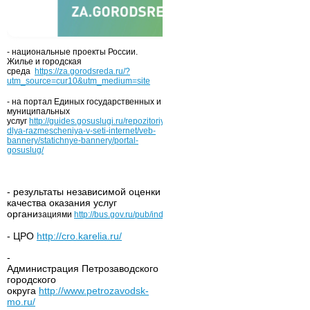
- национальные проекты России.
Жилье и городская
среда
https://za.gorodsreda.ru/?
utm_source=cur10&utm_medium=site
- на портал Единых государственных и
муниципальных
услуг
http://guides.gosuslugi.ru/repozitoriy/materialy-
dlya-razmescheniya-v-seti-internet/veb-
bannery/statichnye-bannery/portal-
gosuslug/
- результаты независимой оценки
качества оказания услуг
органи
зациями
http://bus.gov.ru/pub/independentRating/list
- ЦРО
http://cro.karelia.ru/
-
Администрация Петрозаводского
городского
округа
http://www.petrozavodsk-
mo.ru/