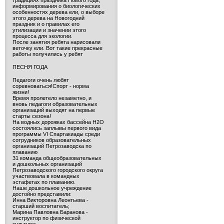
традициях праздника Нового года,
информирования о биологических
особенностях дерева ели, о выборе
этого дерева на Новогодний
праздник и о правилах его
утилизации и значении этого
процесса для экологии.
После занятия ребята нарисовали
веточку ели. Вот такие прекрасные
работы получились у ребят
ПЕСНЯ ГОДА
Педагоги очень любят
соревноваться!Спорт - норма
жизни!
Время пролетело незаметно, и
вновь педагоги образовательных
организаций выходят на первые
старты сезона!
На водных дорожках бассейна H2O
состоялись заплывы первого вида
программы VI Спартакиады среди
сотрудников образовательных
организаций Петрозаводска по
плаванию
31 команда общеобразовательных
и дошкольных организаций
Петрозаводского городского округа
участвовала в командных
эстафетах по плаванию.
Наше дошкольное учреждение
достойно представили:
Инна Викторовна Леонтьева -
старший воспитатель;
Марина Павловна Баранова -
инструктор по физической