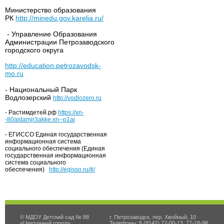
Министерство образования
РК
http://minedu.gov.karelia.ru/
- Управление Образования
Администрации Петрозаводского
городского округа
http://education.petrozavodsk-
mo.ru
- Национальный Парк
Водлозерский
http://vodlozero.ru
- Растимдетей.рф
https://xn-
-80aidamjr3akke.xn--p1ai
- ЕГИССО Единая государственная
информационная система
социального обеспечения (Единая
государственная информационная
система социального
обеспечения)
http://egisso.ru/#/
© МДОУ Детский сад № 88
г. Петрозаводск, пер. Хвойный, 10
«Цветочный город»
Телефоны: 8 (8142) 72-00-13, 77-18-98