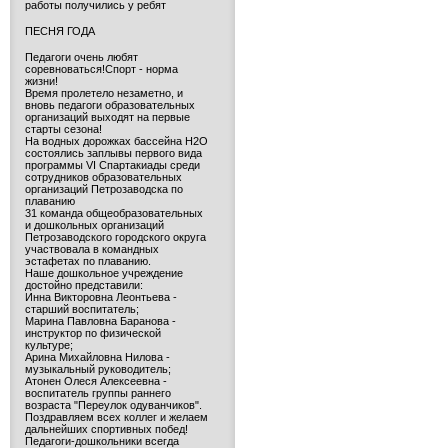
работы получились у ребят
ПЕСНЯ ГОДА
Педагоги очень любят
соревноваться!Спорт - норма
жизни!
Время пролетело незаметно, и
вновь педагоги образовательных
организаций выходят на первые
старты сезона!
На водных дорожках бассейна H2O
состоялись заплывы первого вида
программы VI Спартакиады среди
сотрудников образовательных
организаций Петрозаводска по
плаванию
31 команда общеобразовательных
и дошкольных организаций
Петрозаводского городского округа
участвовала в командных
эстафетах по плаванию.
Наше дошкольное учреждение
достойно представили:
Инна Викторовна Леонтьева -
старший воспитатель;
Марина Павловна Баранова -
инструктор по физической
культуре;
Арина Михайловна Нилова -
музыкальный руководитель;
Атонен Олеся Алексеевна -
воспитатель группы раннего
возраста "Переулок одуванчиков".
Поздравляем всех коллег и желаем
дальнейших спортивных побед!
Педагоги-дошкольники всегда