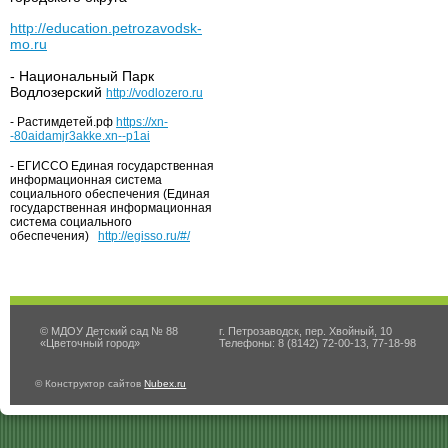
http://education.petrozavodsk-
mo.ru
- Национальный Парк
Водлозерский
http://vodlozero.ru
- Растимдетей.рф
https://xn-
-80aidamjr3akke.xn--p1ai
- ЕГИССО Единая государственная
информационная система
социального обеспечения (Единая
государственная информационная
система социального
обеспечения)
http://egisso.ru/#/
© МДОУ Детский сад № 88
г. Петрозаводск, пер. Хвойный, 10
«Цветочный город»
Телефоны: 8 (8142) 72-00-13, 77-18-98
© Конструктор сайтов
Nubex.ru