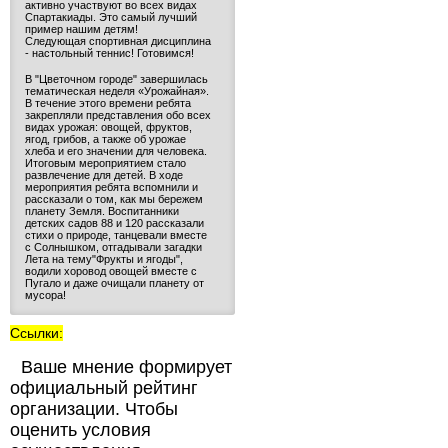
активно участвуют во всех видах
Спартакиады. Это самый лучший
пример нашим детям!
Следующая спортивная дисциплина
- настольный теннис! Готовимся!
В "Цветочном городе" завершилась
тематическая неделя «Урожайная».
В течение этого времени ребята
закрепляли представления обо всех
видах урожая: овощей, фруктов,
ягод, грибов, а также об урожае
хлеба и его значении для человека.
Итоговым мероприятием стало
развлечение для детей. В ходе
мероприятия ребята вспомнили и
рассказали о том, как мы бережем
планету Земля. Воспитанники
детских садов 88 и 120 рассказали
стихи о природе, танцевали вместе
с Солнышком, отгадывали загадки
Лета на тему"Фрукты и ягоды",
водили хоровод овощей вместе с
Пугало и даже очищали планету от
мусора!
Ссылки:
Ваше мнение формирует
официальный рейтинг
организации. Чтобы
оценить условия