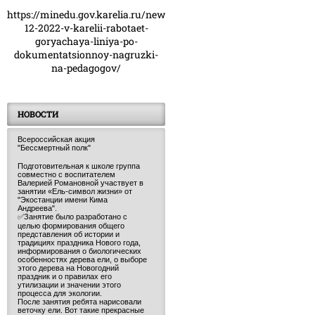
https://minedu.gov.karelia.ru/news/23-
12-2022-v-karelii-rabotaet-
goryachaya-liniya-po-
dokumentatsionnoy-nagruzki-
na-pedagogov/
НОВОСТИ
Всероссийская акция
"Бессмертный полк"
Подготовительная к школе группа
совместно с воспитателем
Валерией Романовной участвует в
занятии «Ель-символ жизни» от
"Экостанции имени Кима
Андреева".
✅Занятие было разработано с
целью формирования общего
представления об истории и
традициях праздника Нового года,
информирования о биологических
особенностях дерева ели, о выборе
этого дерева на Новогодний
праздник и о правилах его
утилизации и значении этого
процесса для экологии.
После занятия ребята нарисовали
веточку ели. Вот такие прекрасные