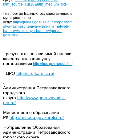
среда
https://za.gorodsreda.ru/?
utm_source=cur10&utm_medium=site
- на портал Единых государственных и
муниципальных
услуг
http://guides.gosuslugi.ru/repozitoriy/materialy-
dlya-razmescheniya-v-seti-internet/veb-
bannery/statichnye-bannery/portal-
gosuslug/
- результаты независимой оценки
качества оказания услуг
органи
зациями
http://bus.gov.ru/pub/independentRating/list
- ЦРО
http://cro.karelia.ru/
-
Администрация Петрозаводского
городского
округа
http://www.petrozavodsk-
mo.ru/
Министерство образования
РК
http://minedu.gov.karelia.ru/
- Управление Образования
Администрации Петрозаводского
городского округа