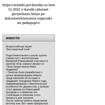
https://minedu.gov.karelia.ru/news/23-
12-2022-v-karelii-rabotaet-
goryachaya-liniya-po-
dokumentatsionnoy-nagruzki-
na-pedagogov/
НОВОСТИ
Всероссийская акция
"Бессмертный полк"
Подготовительная к школе группа
совместно с воспитателем
Валерией Романовной участвует в
занятии «Ель-символ жизни» от
"Экостанции имени Кима
Андреева".
✅Занятие было разработано с
целью формирования общего
представления об истории и
традициях праздника Нового года,
информирования о биологических
особенностях дерева ели, о выборе
этого дерева на Новогодний
праздник и о правилах его
утилизации и значении этого
процесса для экологии.
После занятия ребята нарисовали
веточку ели. Вот такие прекрасные