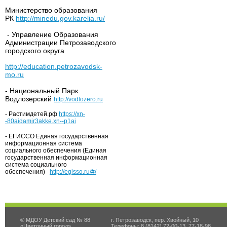
Министерство образования
РК
http://minedu.gov.karelia.ru/
- Управление Образования
Администрации Петрозаводского
городского округа
http://education.petrozavodsk-
mo.ru
- Национальный Парк
Водлозерский
http://vodlozero.ru
- Растимдетей.рф
https://xn-
-80aidamjr3akke.xn--p1ai
- ЕГИССО Единая государственная
информационная система
социального обеспечения (Единая
государственная информационная
система социального
обеспечения)
http://egisso.ru/#/
© МДОУ Детский сад № 88
г. Петрозаводск, пер. Хвойный, 10
«Цветочный город»
Телефоны: 8 (8142) 72-00-13, 77-18-98