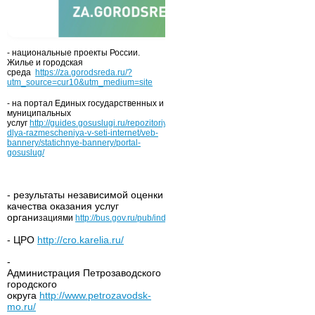
- национальные проекты России.
Жилье и городская
среда
https://za.gorodsreda.ru/?
utm_source=cur10&utm_medium=site
- на портал Единых государственных и
муниципальных
услуг
http://guides.gosuslugi.ru/repozitoriy/materialy-
dlya-razmescheniya-v-seti-internet/veb-
bannery/statichnye-bannery/portal-
gosuslug/
- результаты независимой оценки
качества оказания услуг
органи
зациями
http://bus.gov.ru/pub/independentRating/list
- ЦРО
http://cro.karelia.ru/
-
Администрация Петрозаводского
городского
округа
http://www.petrozavodsk-
mo.ru/