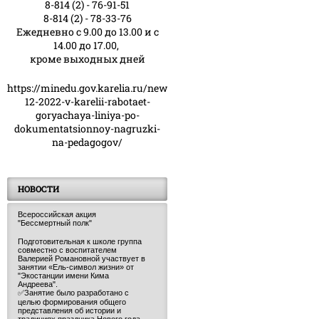
8-814 (2) - 76-91-51
8-814 (2) - 78-33-76
Ежедневно с 9.00 до 13.00 и с
14.00 до 17.00,
кроме выходных дней
https://minedu.gov.karelia.ru/news/23-
12-2022-v-karelii-rabotaet-
goryachaya-liniya-po-
dokumentatsionnoy-nagruzki-
na-pedagogov/
НОВОСТИ
Всероссийская акция
"Бессмертный полк"
Подготовительная к школе группа
совместно с воспитателем
Валерией Романовной участвует в
занятии «Ель-символ жизни» от
"Экостанции имени Кима
Андреева".
✅Занятие было разработано с
целью формирования общего
представления об истории и