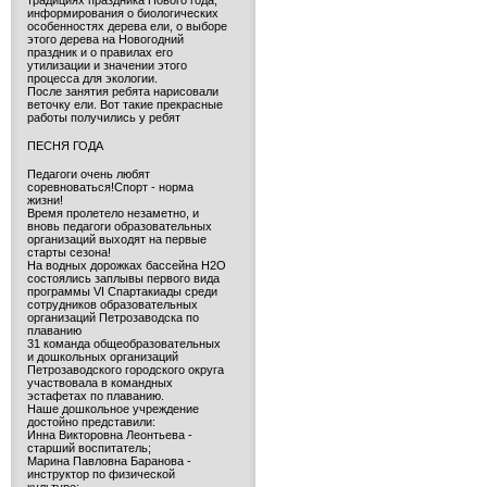
традициях праздника Нового года,
информирования о биологических
особенностях дерева ели, о выборе
этого дерева на Новогодний
праздник и о правилах его
утилизации и значении этого
процесса для экологии.
После занятия ребята нарисовали
веточку ели. Вот такие прекрасные
работы получились у ребят
ПЕСНЯ ГОДА
Педагоги очень любят
соревноваться!Спорт - норма
жизни!
Время пролетело незаметно, и
вновь педагоги образовательных
организаций выходят на первые
старты сезона!
На водных дорожках бассейна H2O
состоялись заплывы первого вида
программы VI Спартакиады среди
сотрудников образовательных
организаций Петрозаводска по
плаванию
31 команда общеобразовательных
и дошкольных организаций
Петрозаводского городского округа
участвовала в командных
эстафетах по плаванию.
Наше дошкольное учреждение
достойно представили:
Инна Викторовна Леонтьева -
старший воспитатель;
Марина Павловна Баранова -
инструктор по физической