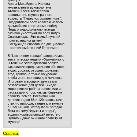
культуре;
Арина Михайловна Нилова -
музыкальный руководитель;
Атонен Олеся Алексеевна -
воспитатель группы раннего
возраста "Переулок одуванчиков".
Поздравляем всех коллег и желаем
дальнейших спортивных побед!
Педагоги-дошкольники всегда
активно участвуют во всех видах
Спартакиады. Это самый лучший
пример нашим детям!
Следующая спортивная дисциплина
- настольный теннис! Готовимся!
В "Цветочном городе" завершилась
тематическая неделя «Урожайная».
В течение этого времени ребята
закрепляли представления обо всех
видах урожая: овощей, фруктов,
ягод, грибов, а также об урожае
хлеба и его значении для человека.
Итоговым мероприятием стало
развлечение для детей. В ходе
мероприятия ребята вспомнили и
рассказали о том, как мы бережем
планету Земля. Воспитанники
детских садов 88 и 120 рассказали
стихи о природе, танцевали вместе
с Солнышком, отгадывали загадки
Лета на тему"Фрукты и ягоды",
водили хоровод овощей вместе с
Пугало и даже очищали планету от
мусора!
Ссылки: