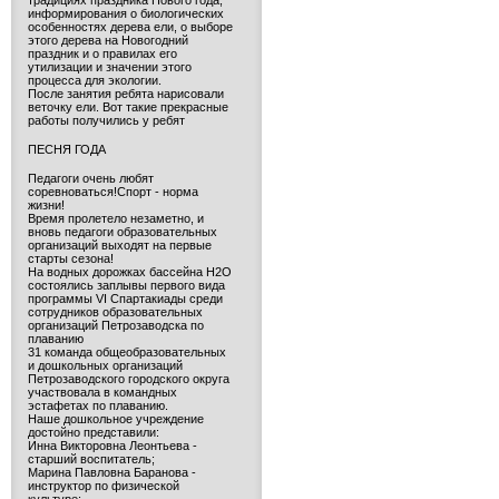
традициях праздника Нового года,
информирования о биологических
особенностях дерева ели, о выборе
этого дерева на Новогодний
праздник и о правилах его
утилизации и значении этого
процесса для экологии.
После занятия ребята нарисовали
веточку ели. Вот такие прекрасные
работы получились у ребят
ПЕСНЯ ГОДА
Педагоги очень любят
соревноваться!Спорт - норма
жизни!
Время пролетело незаметно, и
вновь педагоги образовательных
организаций выходят на первые
старты сезона!
На водных дорожках бассейна H2O
состоялись заплывы первого вида
программы VI Спартакиады среди
сотрудников образовательных
организаций Петрозаводска по
плаванию
31 команда общеобразовательных
и дошкольных организаций
Петрозаводского городского округа
участвовала в командных
эстафетах по плаванию.
Наше дошкольное учреждение
достойно представили:
Инна Викторовна Леонтьева -
старший воспитатель;
Марина Павловна Баранова -
инструктор по физической