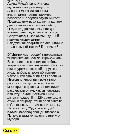
культуре;
Арина Михайловна Нилова -
музыкальный руководитель;
Атонен Олеся Алексеевна -
воспитатель группы раннего
возраста "Переулок одуванчиков".
Поздравляем всех коллег и желаем
дальнейших спортивных побед!
Педагоги-дошкольники всегда
активно участвуют во всех видах
Спартакиады. Это самый лучший
пример нашим детям!
Следующая спортивная дисциплина
- настольный теннис! Готовимся!
В "Цветочном городе" завершилась
тематическая неделя «Урожайная».
В течение этого времени ребята
закрепляли представления обо всех
видах урожая: овощей, фруктов,
ягод, грибов, а также об урожае
хлеба и его значении для человека.
Итоговым мероприятием стало
развлечение для детей. В ходе
мероприятия ребята вспомнили и
рассказали о том, как мы бережем
планету Земля. Воспитанники
детских садов 88 и 120 рассказали
стихи о природе, танцевали вместе
с Солнышком, отгадывали загадки
Лета на тему"Фрукты и ягоды",
водили хоровод овощей вместе с
Пугало и даже очищали планету от
мусора!
Ссылки: