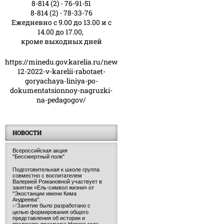
8-814 (2) - 76-91-51
8-814 (2) - 78-33-76
Ежедневно с 9.00 до 13.00 и с
14.00 до 17.00,
кроме выходных дней
https://minedu.gov.karelia.ru/news/23-
12-2022-v-karelii-rabotaet-
goryachaya-liniya-po-
dokumentatsionnoy-nagruzki-
na-pedagogov/
НОВОСТИ
Всероссийская акция
"Бессмертный полк"
Подготовительная к школе группа
совместно с воспитателем
Валерией Романовной участвует в
занятии «Ель-символ жизни» от
"Экостанции имени Кима
Андреева".
✅Занятие было разработано с
целью формирования общего
представления об истории и