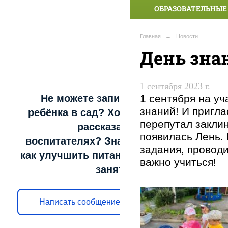
ОБРАЗОВАТЕЛЬНЫЕ
Главная
→
Новости
День зна
1 сентября 2023 г.
1 сентября на уч
Не можете записать
знаний! И пригла
ребёнка в сад? Хотите
перепутал закли
рассказать о
появилась Лень.
воспитателях? Знаете,
задания, проводи
как улучшить питание и
важно учиться!
занятия?
Написать сообщение