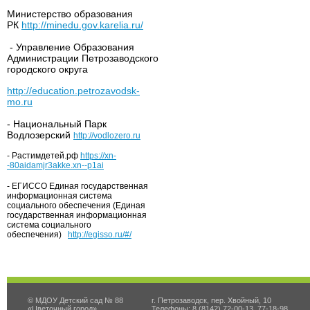
Министерство образования
РК
http://minedu.gov.karelia.ru/
- Управление Образования
Администрации Петрозаводского
городского округа
http://education.petrozavodsk-
mo.ru
- Национальный Парк
Водлозерский
http://vodlozero.ru
- Растимдетей.рф
https://xn-
-80aidamjr3akke.xn--p1ai
- ЕГИССО Единая государственная
информационная система
социального обеспечения (Единая
государственная информационная
система социального
обеспечения)
http://egisso.ru/#/
© МДОУ Детский сад № 88
г. Петрозаводск, пер. Хвойный, 10
«Цветочный город»
Телефоны: 8 (8142) 72-00-13, 77-18-98