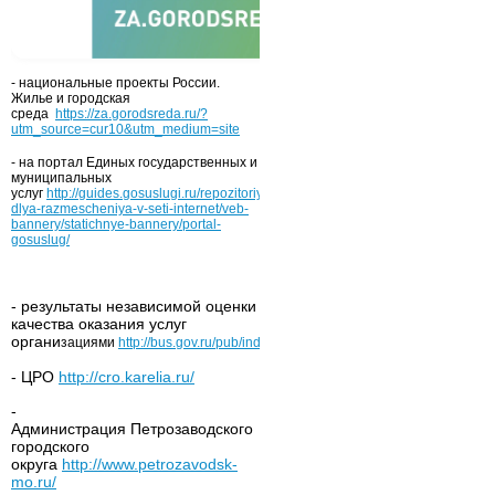
- национальные проекты России.
Жилье и городская
среда
https://za.gorodsreda.ru/?
utm_source=cur10&utm_medium=site
- на портал Единых государственных и
муниципальных
услуг
http://guides.gosuslugi.ru/repozitoriy/materialy-
dlya-razmescheniya-v-seti-internet/veb-
bannery/statichnye-bannery/portal-
gosuslug/
- результаты независимой оценки
качества оказания услуг
органи
зациями
http://bus.gov.ru/pub/independentRating/list
- ЦРО
http://cro.karelia.ru/
-
Администрация Петрозаводского
городского
округа
http://www.petrozavodsk-
mo.ru/