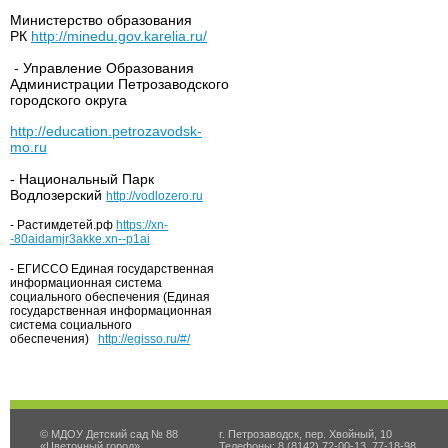
Министерство образования
РК
http://minedu.gov.karelia.ru/
- Управление Образования
Администрации Петрозаводского
городского округа
http://education.petrozavodsk-
mo.ru
- Национальный Парк
Водлозерский
http://vodlozero.ru
- Растимдетей.рф
https://xn-
-80aidamjr3akke.xn--p1ai
- ЕГИССО Единая государственная
информационная система
социального обеспечения (Единая
государственная информационная
система социального
обеспечения)
http://egisso.ru/#/
© МДОУ Детский сад № 88
г. Петрозаводск, пер. Хвойный, 10
«Цветочный город»
Телефоны: 8 (8142) 72-00-13, 77-18-98