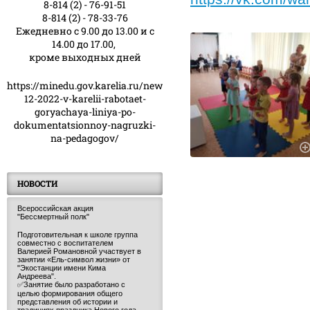
8-814 (2) - 76-91-51
8-814 (2) - 78-33-76
Ежедневно с 9.00 до 13.00 и с
14.00 до 17.00,
кроме выходных дней
https://minedu.gov.karelia.ru/news/23-
12-2022-v-karelii-rabotaet-
goryachaya-liniya-po-
dokumentatsionnoy-nagruzki-
na-pedagogov/
НОВОСТИ
Всероссийская акция
"Бессмертный полк"
Подготовительная к школе группа
совместно с воспитателем
Валерией Романовной участвует в
занятии «Ель-символ жизни» от
"Экостанции имени Кима
Андреева".
✅Занятие было разработано с
целью формирования общего
представления об истории и