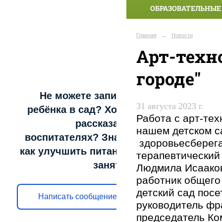
ОБРАЗОВАТЕЛЬНЫЕ
Главная
→
Новости
Арт-техн
городе"
Не можете записать
31 августа 2023 г.
ребёнка в сад? Хотите
Работа с арт-тех
рассказать о
нашем детском с
воспитателях? Знаете,
здоровьесберега
как улучшить питание и
терапевтический
занятия?
Людмила Исааков
работник общего
детский сад посе
Написать сообщение
руководитель фр
председатель Ко