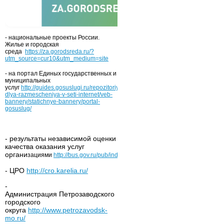
- национальные проекты России.
Жилье и городская
среда
https://za.gorodsreda.ru/?
utm_source=cur10&utm_medium=site
- на портал Единых государственных и
муниципальных
услуг
http://guides.gosuslugi.ru/repozitoriy/materialy-
dlya-razmescheniya-v-seti-internet/veb-
bannery/statichnye-bannery/portal-
gosuslug/
- результаты независимой оценки
качества оказания услуг
органи
зациями
http://bus.gov.ru/pub/independentRating/list
- ЦРО
http://cro.karelia.ru/
-
Администрация Петрозаводского
городского
округа
http://www.petrozavodsk-
mo.ru/