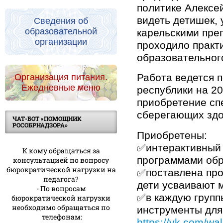
политике Алексе
видеть детишек,
Сведения об
образовательной
карельскими пре
организации
проходило практ
образовательног
Работа ведется 
Организация питания.
Ежедневные меню
республики на 20
приобретение сп
сберегающих здо
ЧАТ-БОТ «ПОМОЩНИК
РОСОБРНАДЗОРА»
Приобретены:
✅интерактивный 
К кому обращаться за
программами обр
консультацией по вопросу
бюрократической нагрузки на
✅поставлена про
педагога?
дети усваивают 
- По вопросам
✅в каждую групп
бюрократической нагрузки
необходимо обращаться по
инструменты для
телефонам:
https://vk.com/w