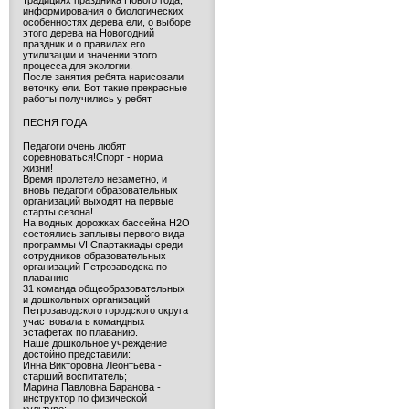
традициях праздника Нового года,
информирования о биологических
особенностях дерева ели, о выборе
этого дерева на Новогодний
праздник и о правилах его
утилизации и значении этого
процесса для экологии.
После занятия ребята нарисовали
веточку ели. Вот такие прекрасные
работы получились у ребят
ПЕСНЯ ГОДА
Педагоги очень любят
соревноваться!Спорт - норма
жизни!
Время пролетело незаметно, и
вновь педагоги образовательных
организаций выходят на первые
старты сезона!
На водных дорожках бассейна H2O
состоялись заплывы первого вида
программы VI Спартакиады среди
сотрудников образовательных
организаций Петрозаводска по
плаванию
31 команда общеобразовательных
и дошкольных организаций
Петрозаводского городского округа
участвовала в командных
эстафетах по плаванию.
Наше дошкольное учреждение
достойно представили:
Инна Викторовна Леонтьева -
старший воспитатель;
Марина Павловна Баранова -
инструктор по физической