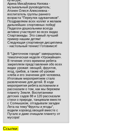
культуре;
Арина Михайловна Нилова -
музыкальный руководитель;
Атонен Олеся Алексеевна -
воспитатель группы раннего
возраста "Переулок одуванчиков".
Поздравляем всех коллег и желаем
дальнейших спортивных побед!
Педагоги-дошкольники всегда
активно участвуют во всех видах
Спартакиады. Это самый лучший
пример нашим детям!
Следующая спортивная дисциплина
- настольный теннис! Готовимся!
В "Цветочном городе" завершилась
тематическая неделя «Урожайная».
В течение этого времени ребята
закрепляли представления обо всех
видах урожая: овощей, фруктов,
ягод, грибов, а также об урожае
хлеба и его значении для человека.
Итоговым мероприятием стало
развлечение для детей. В ходе
мероприятия ребята вспомнили и
рассказали о том, как мы бережем
планету Земля. Воспитанники
детских садов 88 и 120 рассказали
стихи о природе, танцевали вместе
с Солнышком, отгадывали загадки
Лета на тему"Фрукты и ягоды",
водили хоровод овощей вместе с
Пугало и даже очищали планету от
мусора!
Ссылки: