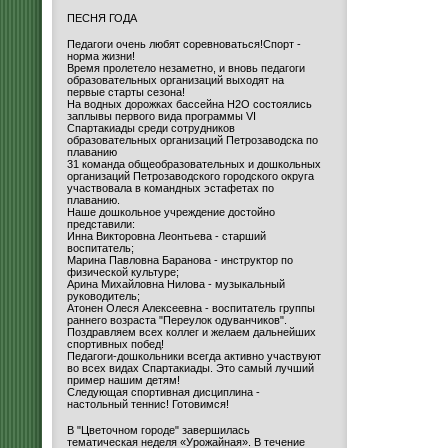
ПЕСНЯ ГОДА
Педагоги очень любят соревноваться!Спорт -
норма жизни!
Время пролетело незаметно, и вновь педагоги
образовательных организаций выходят на
первые старты сезона!
На водных дорожках бассейна H2O состоялись
заплывы первого вида программы VI
Спартакиады среди сотрудников
образовательных организаций Петрозаводска по
плаванию
31 команда общеобразовательных и дошкольных
организаций Петрозаводского городского округа
участвовала в командных эстафетах по
плаванию.
Наше дошкольное учреждение достойно
представили:
Инна Викторовна Леонтьева - старший
воспитатель;
Марина Павловна Баранова - инструктор по
физической культуре;
Арина Михайловна Нилова - музыкальный
руководитель;
Атонен Олеся Алексеевна - воспитатель группы
раннего возраста "Переулок одуванчиков".
Поздравляем всех коллег и желаем дальнейших
спортивных побед!
Педагоги-дошкольники всегда активно участвуют
во всех видах Спартакиады. Это самый лучший
пример нашим детям!
Следующая спортивная дисциплина -
настольный теннис! Готовимся!
В "Цветочном городе" завершилась
тематическая неделя «Урожайная». В течение