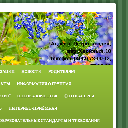
Адрес: г.Петрозаводск,
пер. Хвойный, 10
Телефон: (8142) 72-00-13,
77-18-98
ИЗАЦИИ
НОВОСТИ
РОДИТЕЛЯМ
АКТЫ
ИНФОРМАЦИЯ О ГРУППАХ
ТВО"
ОЦЕНКА КАЧЕСТВА
ФОТОГАЛЕРЕЯ
О
ИНТЕРНЕТ-ПРИЁМНАЯ
ОБРАЗОВАТЕЛЬНЫЕ СТАНДАРТЫ И ТРЕБОВАНИЯ