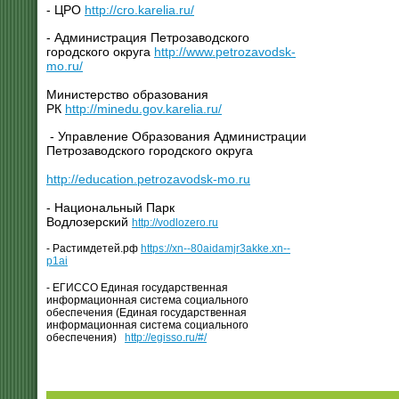
- ЦРО
http://cro.karelia.ru/
- Администрация Петрозаводского
городского округа
http://www.petrozavodsk-
mo.ru/
Министерство образования
РК
http://minedu.gov.karelia.ru/
- Управление Образования Администрации
Петрозаводского городского округа
http://education.petrozavodsk-mo.ru
- Национальный Парк
Водлозерский
http://vodlozero.ru
- Растимдетей.рф
https://xn--80aidamjr3akke.xn--
p1ai
- ЕГИССО Единая государственная
информационная система социального
обеспечения (Единая государственная
информационная система социального
обеспечения)
http://egisso.ru/#/