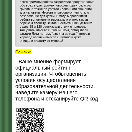
этого времени ребята закрепляли представления
обо всех видах урожая: овощей, фруктов, ягод,
грибов, а также об урожае хлеба и его значении
для человека. Итоговым мероприятием стало
развлечение для детей. В ходе мероприятия
ребята вспомнили и рассказали о том, как мы
бережем планету Земля. Воспитанники детских
садов 88 и 120 рассказали стихи о природе,
танцевали вместе с Солнышком, отгадывали
загадки Лета на тему"Фрукты и ягоды", водили
хоровод овощей вместе с Пугало и даже
очищали планету от мусора!
Ссылки:
Ваше мнение формирует
официальный рейтинг
организации. Чтобы оценить
условия осуществления
образовательной деятельности,
наведите камеру Вашего
телефона и отсканируйте QR код