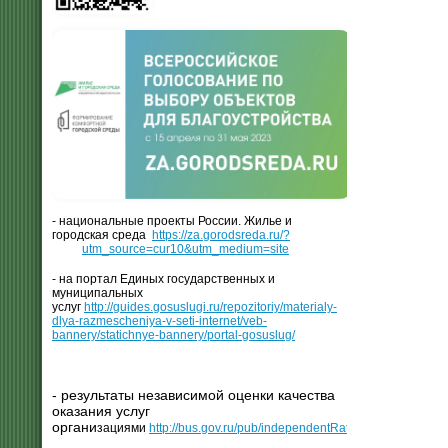
- национальные проекты России. Жилье и
городская среда
https://za.gorodsreda.ru/?
utm_source=cur10&utm_medium=site
- на портал Единых государственных и
муниципальных
услуг
http://guides.gosuslugi.ru/repozitoriy/materialy-
dlya-razmescheniya-v-seti-internet/veb-
bannery/statichnye-bannery/portal-gosuslug/
- результаты независимой оценки качества
оказания услуг
органи
зациями
http://bus.gov.ru/pub/independentRating/list