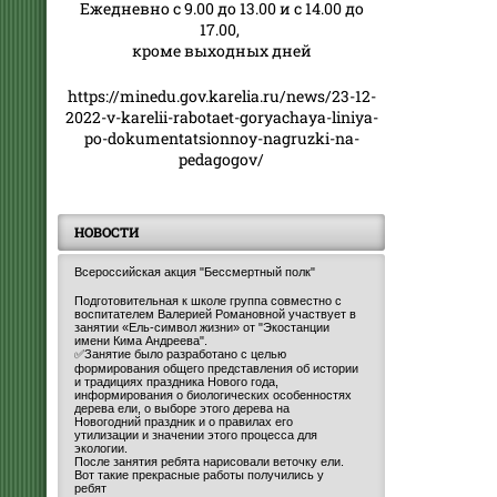
Ежедневно с 9.00 до 13.00 и с 14.00 до
17.00,
кроме выходных дней
https://minedu.gov.karelia.ru/news/23-12-
2022-v-karelii-rabotaet-goryachaya-liniya-
po-dokumentatsionnoy-nagruzki-na-
pedagogov/
НОВОСТИ
Всероссийская акция "Бессмертный полк"
Подготовительная к школе группа совместно с
воспитателем Валерией Романовной участвует в
занятии «Ель-символ жизни» от "Экостанции
имени Кима Андреева".
✅Занятие было разработано с целью
формирования общего представления об истории
и традициях праздника Нового года,
информирования о биологических особенностях
дерева ели, о выборе этого дерева на
Новогодний праздник и о правилах его
утилизации и значении этого процесса для
экологии.
После занятия ребята нарисовали веточку ели.
Вот такие прекрасные работы получились у
ребят