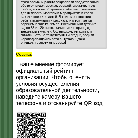
этого времени ребята закрепляли представления
обо всех видах урожая: овощей, фруктов, ягод,
грибов, а также об урожае хлеба и его значении
для человека. Итоговым мероприятием стало
развлечение для детей. В ходе мероприятия
ребята вспомнили и рассказали о том, как мы
бережем планету Земля. Воспитанники детских
садов 88 и 120 рассказали стихи о природе,
танцевали вместе с Солнышком, отгадывали
загадки Лета на тему"Фрукты и ягоды", водили
хоровод овощей вместе с Пугало и даже
очищали планету от мусора!
Ссылки:
Ваше мнение формирует
официальный рейтинг
организации. Чтобы оценить
условия осуществления
образовательной деятельности,
наведите камеру Вашего
телефона и отсканируйте QR код