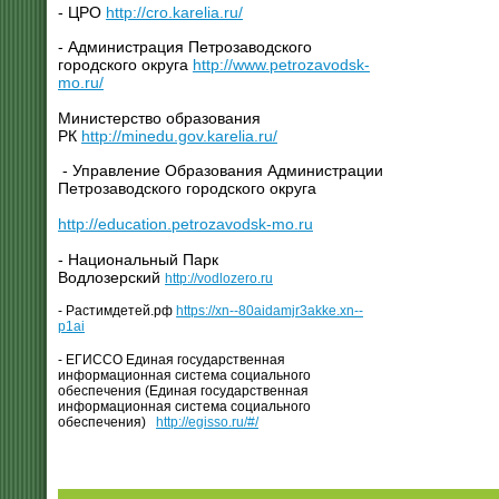
- ЦРО
http://cro.karelia.ru/
- Администрация Петрозаводского
городского округа
http://www.petrozavodsk-
mo.ru/
Министерство образования
РК
http://minedu.gov.karelia.ru/
- Управление Образования Администрации
Петрозаводского городского округа
http://education.petrozavodsk-mo.ru
- Национальный Парк
Водлозерский
http://vodlozero.ru
- Растимдетей.рф
https://xn--80aidamjr3akke.xn--
p1ai
- ЕГИССО Единая государственная
информационная система социального
обеспечения (Единая государственная
информационная система социального
обеспечения)
http://egisso.ru/#/