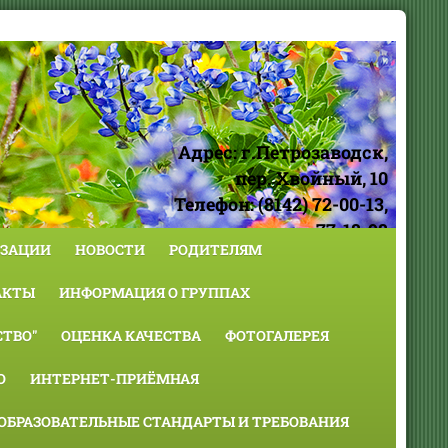
Адрес: г.Петрозаводск,
пер. Хвойный, 10
Телефон: (8142) 72-00-13,
77-18-98
ИЗАЦИИ
НОВОСТИ
РОДИТЕЛЯМ
АКТЫ
ИНФОРМАЦИЯ О ГРУППАХ
ТВО"
ОЦЕНКА КАЧЕСТВА
ФОТОГАЛЕРЕЯ
О
ИНТЕРНЕТ-ПРИЁМНАЯ
ОБРАЗОВАТЕЛЬНЫЕ СТАНДАРТЫ И ТРЕБОВАНИЯ