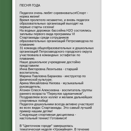
ПЕСНЯ ГОДА
Педагоги очень любят соревноваться!Спорт -
норма жизни!
Время пролетело незаметно, и вновь педагоги
образовательных организаций выходят на
первые старты сезона!
На водных дорожках бассейна H2O состоялись
заплывы первого вида программы VI
Спартакиады среди сотрудников
образовательных организаций Петрозаводска по
плаванию
31 команда общеобразовательных и дошкольных
организаций Петрозаводского городского округа
участвовала в командных эстафетах по
плаванию.
Наше дошкольное учреждение достойно
представили:
Инна Викторовна Леонтьева - старший
воспитатель;
Марина Павловна Баранова - инструктор по
физической культуре;
Арина Михайловна Нилова - музыкальный
руководитель;
Атонен Олеся Алексеевна - воспитатель группы
раннего возраста "Переулок одуванчиков".
Поздравляем всех коллег и желаем дальнейших
спортивных побед!
Педагоги-дошкольники всегда активно участвуют
во всех видах Спартакиады. Это самый лучший
пример нашим детям!
Следующая спортивная дисциплина -
настольный теннис! Готовимся!
В "Цветочном городе" завершилась
тематическая неделя «Урожайная». В течение