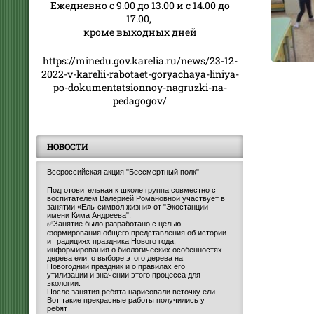
Ежедневно с 9.00 до 13.00 и с 14.00 до
17.00,
кроме выходных дней
https://minedu.gov.karelia.ru/news/23-12-
2022-v-karelii-rabotaet-goryachaya-liniya-
po-dokumentatsionnoy-nagruzki-na-
pedagogov/
НОВОСТИ
Всероссийская акция "Бессмертный полк"
Подготовительная к школе группа совместно с
воспитателем Валерией Романовной участвует в
занятии «Ель-символ жизни» от "Экостанции
имени Кима Андреева".
✅Занятие было разработано с целью
формирования общего представления об истории
и традициях праздника Нового года,
информирования о биологических особенностях
дерева ели, о выборе этого дерева на
Новогодний праздник и о правилах его
утилизации и значении этого процесса для
экологии.
После занятия ребята нарисовали веточку ели.
Вот такие прекрасные работы получились у
ребят