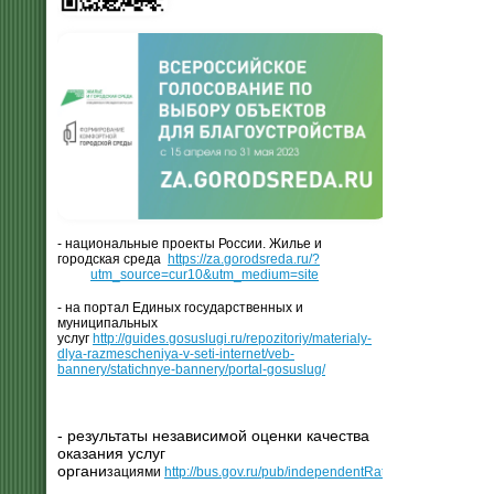
- национальные проекты России. Жилье и
городская среда
https://za.gorodsreda.ru/?
utm_source=cur10&utm_medium=site
- на портал Единых государственных и
муниципальных
услуг
http://guides.gosuslugi.ru/repozitoriy/materialy-
dlya-razmescheniya-v-seti-internet/veb-
bannery/statichnye-bannery/portal-gosuslug/
- результаты независимой оценки качества
оказания услуг
органи
зациями
http://bus.gov.ru/pub/independentRating/list