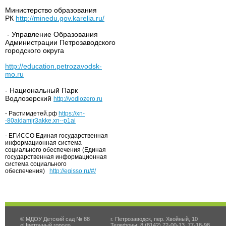
Министерство образования
РК
http://minedu.gov.karelia.ru/
- Управление Образования
Администрации Петрозаводского
городского округа
http://education.petrozavodsk-
mo.ru
- Национальный Парк
Водлозерский
http://vodlozero.ru
- Растимдетей.рф
https://xn-
-80aidamjr3akke.xn--p1ai
- ЕГИССО Единая государственная
информационная система
социального обеспечения (Единая
государственная информационная
система социального
обеспечения)
http://egisso.ru/#/
© МДОУ Детский сад № 88
г. Петрозаводск, пер. Хвойный, 10
«Цветочный город»
Телефоны: 8 (8142) 72-00-13, 77-18-98