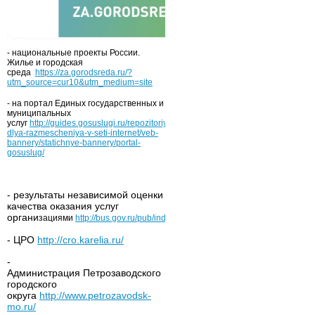
- национальные проекты России.
Жилье и городская
среда
https://za.gorodsreda.ru/?
utm_source=cur10&utm_medium=site
- на портал Единых государственных и
муниципальных
услуг
http://guides.gosuslugi.ru/repozitoriy/materialy-
dlya-razmescheniya-v-seti-internet/veb-
bannery/statichnye-bannery/portal-
gosuslug/
- результаты независимой оценки
качества оказания услуг
органи
зациями
http://bus.gov.ru/pub/independentRating/list
- ЦРО
http://cro.karelia.ru/
-
Администрация Петрозаводского
городского
округа
http://www.petrozavodsk-
mo.ru/