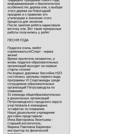
традициях праздника Нового года,
информирования о биологических
особенностях дерева ели, о выборе
этого дерева на Новогодний
праздник и о правилах его
утилизации и значении этого
процесса для экологии.
После занятия ребята нарисовали
веточку ели. Вот такие прекрасные
работы получились у ребят
ПЕСНЯ ГОДА
Педагоги очень любят
соревноваться!Спорт - норма
жизни!
Время пролетело незаметно, и
вновь педагоги образовательных
организаций выходят на первые
старты сезона!
На водных дорожках бассейна H2O
состоялись заплывы первого вида
программы VI Спартакиады среди
сотрудников образовательных
организаций Петрозаводска по
плаванию
31 команда общеобразовательных
и дошкольных организаций
Петрозаводского городского округа
участвовала в командных
эстафетах по плаванию.
Наше дошкольное учреждение
достойно представили:
Инна Викторовна Леонтьева -
старший воспитатель;
Марина Павловна Баранова -
инструктор по физической