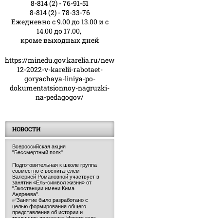
8-814 (2) - 76-91-51
8-814 (2) - 78-33-76
Ежедневно с 9.00 до 13.00 и с
14.00 до 17.00,
кроме выходных дней
https://minedu.gov.karelia.ru/news/23-
12-2022-v-karelii-rabotaet-
goryachaya-liniya-po-
dokumentatsionnoy-nagruzki-
na-pedagogov/
НОВОСТИ
Всероссийская акция
"Бессмертный полк"
Подготовительная к школе группа
совместно с воспитателем
Валерией Романовной участвует в
занятии «Ель-символ жизни» от
"Экостанции имени Кима
Андреева".
✅Занятие было разработано с
целью формирования общего
представления об истории и