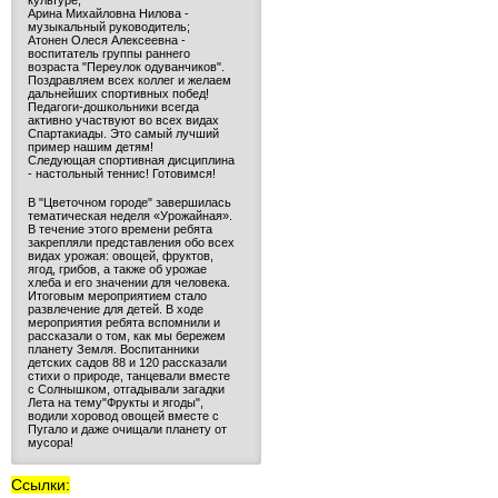
культуре;
Арина Михайловна Нилова -
музыкальный руководитель;
Атонен Олеся Алексеевна -
воспитатель группы раннего
возраста "Переулок одуванчиков".
Поздравляем всех коллег и желаем
дальнейших спортивных побед!
Педагоги-дошкольники всегда
активно участвуют во всех видах
Спартакиады. Это самый лучший
пример нашим детям!
Следующая спортивная дисциплина
- настольный теннис! Готовимся!
В "Цветочном городе" завершилась
тематическая неделя «Урожайная».
В течение этого времени ребята
закрепляли представления обо всех
видах урожая: овощей, фруктов,
ягод, грибов, а также об урожае
хлеба и его значении для человека.
Итоговым мероприятием стало
развлечение для детей. В ходе
мероприятия ребята вспомнили и
рассказали о том, как мы бережем
планету Земля. Воспитанники
детских садов 88 и 120 рассказали
стихи о природе, танцевали вместе
с Солнышком, отгадывали загадки
Лета на тему"Фрукты и ягоды",
водили хоровод овощей вместе с
Пугало и даже очищали планету от
мусора!
Ссылки: