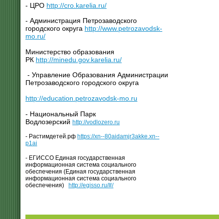
- ЦРО
http://cro.karelia.ru/
- Администрация Петрозаводского
городского округа
http://www.petrozavodsk-
mo.ru/
Министерство образования
РК
http://minedu.gov.karelia.ru/
- Управление Образования Администрации
Петрозаводского городского округа
http://education.petrozavodsk-mo.ru
- Национальный Парк
Водлозерский
http://vodlozero.ru
- Растимдетей.рф
https://xn--80aidamjr3akke.xn--
p1ai
- ЕГИССО Единая государственная
информационная система социального
обеспечения (Единая государственная
информационная система социального
обеспечения)
http://egisso.ru/#/