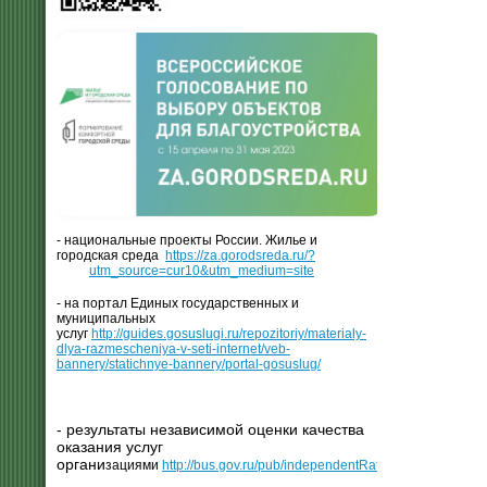
- национальные проекты России. Жилье и
городская среда
https://za.gorodsreda.ru/?
utm_source=cur10&utm_medium=site
- на портал Единых государственных и
муниципальных
услуг
http://guides.gosuslugi.ru/repozitoriy/materialy-
dlya-razmescheniya-v-seti-internet/veb-
bannery/statichnye-bannery/portal-gosuslug/
- результаты независимой оценки качества
оказания услуг
органи
зациями
http://bus.gov.ru/pub/independentRating/list