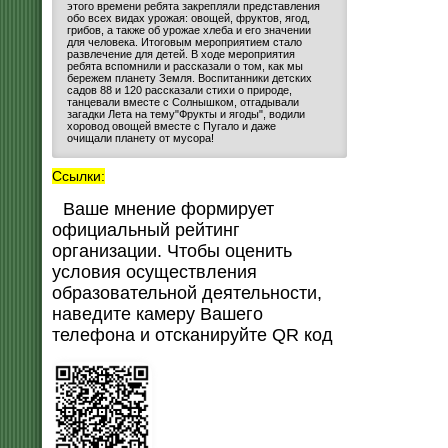
этого времени ребята закрепляли представления
обо всех видах урожая: овощей, фруктов, ягод,
грибов, а также об урожае хлеба и его значении
для человека. Итоговым мероприятием стало
развлечение для детей. В ходе мероприятия
ребята вспомнили и рассказали о том, как мы
бережем планету Земля. Воспитанники детских
садов 88 и 120 рассказали стихи о природе,
танцевали вместе с Солнышком, отгадывали
загадки Лета на тему"Фрукты и ягоды", водили
хоровод овощей вместе с Пугало и даже
очищали планету от мусора!
Ссылки:
Ваше мнение формирует
официальный рейтинг
организации. Чтобы оценить
условия осуществления
образовательной деятельности,
наведите камеру Вашего
телефона и отсканируйте QR код