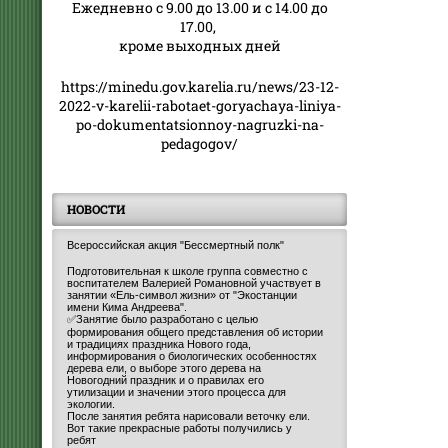
Ежедневно с 9.00 до 13.00 и с 14.00 до
17.00,
кроме выходных дней
https://minedu.gov.karelia.ru/news/23-12-
2022-v-karelii-rabotaet-goryachaya-liniya-
po-dokumentatsionnoy-nagruzki-na-
pedagogov/
НОВОСТИ
Всероссийская акция "Бессмертный полк"
Подготовительная к школе группа совместно с
воспитателем Валерией Романовной участвует в
занятии «Ель-символ жизни» от "Экостанции
имени Кима Андреева".
✅Занятие было разработано с целью
формирования общего представления об истории
и традициях праздника Нового года,
информирования о биологических особенностях
дерева ели, о выборе этого дерева на
Новогодний праздник и о правилах его
утилизации и значении этого процесса для
экологии.
После занятия ребята нарисовали веточку ели.
Вот такие прекрасные работы получились у
ребят