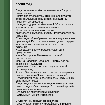
ПЕСНЯ ГОДА
Педагоги очень любят соревноваться!Спорт -
норма жизни!
Время пролетело незаметно, и вновь педагоги
образовательных организаций выходят на
первые старты сезона!
На водных дорожках бассейна H2O состоялись
заплывы первого вида программы VI
Спартакиады среди сотрудников
образовательных организаций Петрозаводска по
плаванию
31 команда общеобразовательных и дошкольных
организаций Петрозаводского городского округа
участвовала в командных эстафетах по
плаванию.
Наше дошкольное учреждение достойно
представили:
Инна Викторовна Леонтьева - старший
воспитатель;
Марина Павловна Баранова - инструктор по
физической культуре;
Арина Михайловна Нилова - музыкальный
руководитель;
Атонен Олеся Алексеевна - воспитатель группы
раннего возраста "Переулок одуванчиков".
Поздравляем всех коллег и желаем дальнейших
спортивных побед!
Педагоги-дошкольники всегда активно участвуют
во всех видах Спартакиады. Это самый лучший
пример нашим детям!
Следующая спортивная дисциплина -
настольный теннис! Готовимся!
В "Цветочном городе" завершилась
тематическая неделя «Урожайная». В течение