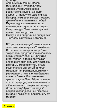
культуре;
Арина Михайловна Нилова -
музыкальный руководитель;
Атонен Олеся Алексеевна -
воспитатель группы раннего
возраста "Переулок одуванчиков".
Поздравляем всех коллег и желаем
дальнейших спортивных побед!
Педагоги-дошкольники всегда
активно участвуют во всех видах
Спартакиады. Это самый лучший
пример нашим детям!
Следующая спортивная дисциплина
- настольный теннис! Готовимся!
В "Цветочном городе" завершилась
тематическая неделя «Урожайная».
В течение этого времени ребята
закрепляли представления обо всех
видах урожая: овощей, фруктов,
ягод, грибов, а также об урожае
хлеба и его значении для человека.
Итоговым мероприятием стало
развлечение для детей. В ходе
мероприятия ребята вспомнили и
рассказали о том, как мы бережем
планету Земля. Воспитанники
детских садов 88 и 120 рассказали
стихи о природе, танцевали вместе
с Солнышком, отгадывали загадки
Лета на тему"Фрукты и ягоды",
водили хоровод овощей вместе с
Пугало и даже очищали планету от
мусора!
Ссылки: