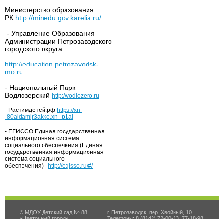
Министерство образования
РК
http://minedu.gov.karelia.ru/
- Управление Образования
Администрации Петрозаводского
городского округа
http://education.petrozavodsk-
mo.ru
- Национальный Парк
Водлозерский
http://vodlozero.ru
- Растимдетей.рф
https://xn-
-80aidamjr3akke.xn--p1ai
- ЕГИССО Единая государственная
информационная система
социального обеспечения (Единая
государственная информационная
система социального
обеспечения)
http://egisso.ru/#/
© МДОУ Детский сад № 88
г. Петрозаводск, пер. Хвойный, 10
«Цветочный город»
Телефоны: 8 (8142) 72-00-13, 77-18-98