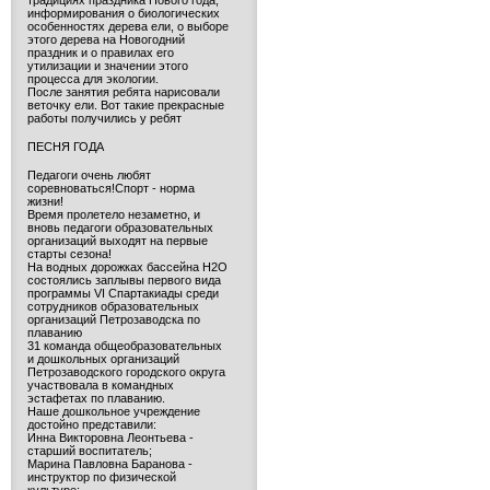
традициях праздника Нового года,
информирования о биологических
особенностях дерева ели, о выборе
этого дерева на Новогодний
праздник и о правилах его
утилизации и значении этого
процесса для экологии.
После занятия ребята нарисовали
веточку ели. Вот такие прекрасные
работы получились у ребят
ПЕСНЯ ГОДА
Педагоги очень любят
соревноваться!Спорт - норма
жизни!
Время пролетело незаметно, и
вновь педагоги образовательных
организаций выходят на первые
старты сезона!
На водных дорожках бассейна H2O
состоялись заплывы первого вида
программы VI Спартакиады среди
сотрудников образовательных
организаций Петрозаводска по
плаванию
31 команда общеобразовательных
и дошкольных организаций
Петрозаводского городского округа
участвовала в командных
эстафетах по плаванию.
Наше дошкольное учреждение
достойно представили:
Инна Викторовна Леонтьева -
старший воспитатель;
Марина Павловна Баранова -
инструктор по физической