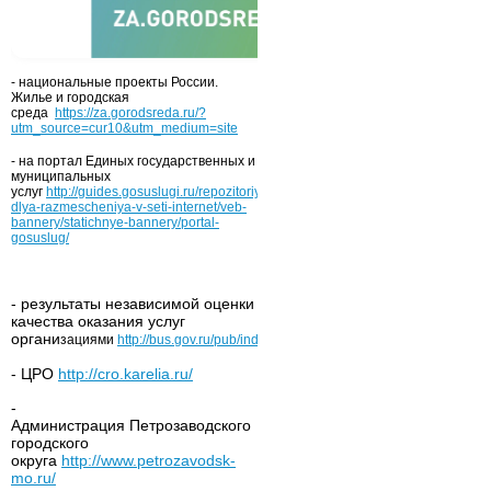
- национальные проекты России.
Жилье и городская
среда
https://za.gorodsreda.ru/?
utm_source=cur10&utm_medium=site
- на портал Единых государственных и
муниципальных
услуг
http://guides.gosuslugi.ru/repozitoriy/materialy-
dlya-razmescheniya-v-seti-internet/veb-
bannery/statichnye-bannery/portal-
gosuslug/
- результаты независимой оценки
качества оказания услуг
органи
зациями
http://bus.gov.ru/pub/independentRating/list
- ЦРО
http://cro.karelia.ru/
-
Администрация Петрозаводского
городского
округа
http://www.petrozavodsk-
mo.ru/