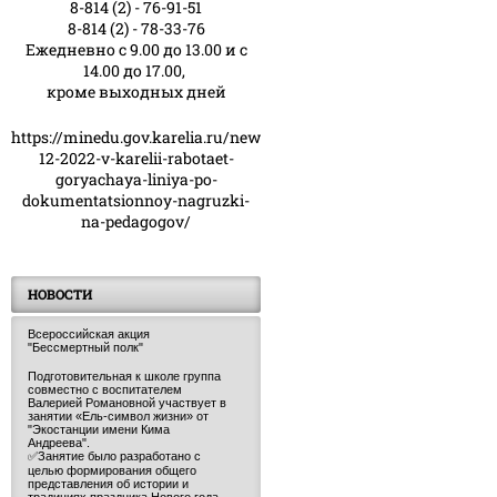
8-814 (2) - 76-91-51
8-814 (2) - 78-33-76
Ежедневно с 9.00 до 13.00 и с
14.00 до 17.00,
кроме выходных дней
https://minedu.gov.karelia.ru/news/23-
12-2022-v-karelii-rabotaet-
goryachaya-liniya-po-
dokumentatsionnoy-nagruzki-
na-pedagogov/
НОВОСТИ
Всероссийская акция
"Бессмертный полк"
Подготовительная к школе группа
совместно с воспитателем
Валерией Романовной участвует в
занятии «Ель-символ жизни» от
"Экостанции имени Кима
Андреева".
✅Занятие было разработано с
целью формирования общего
представления об истории и