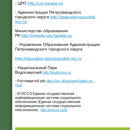
- ЦРО
http://cro.karelia.ru/
- Администрация Петрозаводского
городского округа
http://www.petrozavodsk-
mo.ru/
Министерство образования
РК
http://minedu.gov.karelia.ru/
- Управление Образования Администрации
Петрозаводского городского округа
http://education.petrozavodsk-mo.ru
- Национальный Парк
Водлозерский
http://vodlozero.ru
- Растимдетей.рф
https://xn--80aidamjr3akke.xn--
p1ai
- ЕГИССО Единая государственная
информационная система социального
обеспечения (Единая государственная
информационная система социального
обеспечения)
http://egisso.ru/#/