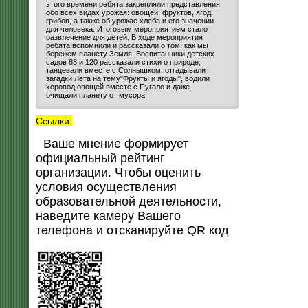
этого времени ребята закрепляли представления
обо всех видах урожая: овощей, фруктов, ягод,
грибов, а также об урожае хлеба и его значении
для человека. Итоговым мероприятием стало
развлечение для детей. В ходе мероприятия
ребята вспомнили и рассказали о том, как мы
бережем планету Земля. Воспитанники детских
садов 88 и 120 рассказали стихи о природе,
танцевали вместе с Солнышком, отгадывали
загадки Лета на тему"Фрукты и ягоды", водили
хоровод овощей вместе с Пугало и даже
очищали планету от мусора!
Ссылки:
Ваше мнение формирует
официальный рейтинг
организации. Чтобы оценить
условия осуществления
образовательной деятельности,
наведите камеру Вашего
телефона и отсканируйте QR код