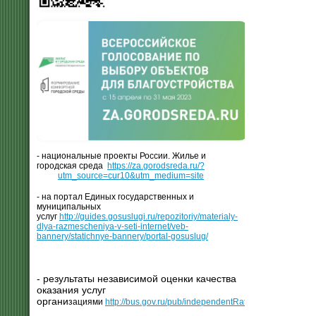
- национальные проекты России. Жилье и
городская среда
https://za.gorodsreda.ru/?
utm_source=cur10&utm_medium=site
- на портал Единых государственных и
муниципальных
услуг
http://guides.gosuslugi.ru/repozitoriy/materialy-
dlya-razmescheniya-v-seti-internet/veb-
bannery/statichnye-bannery/portal-gosuslug/
- результаты независимой оценки качества
оказания услуг
органи
зациями
http://bus.gov.ru/pub/independentRating/list