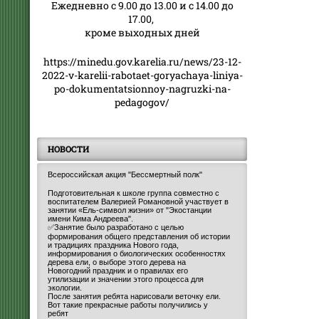
Ежедневно с 9.00 до 13.00 и с 14.00 до
17.00,
кроме выходных дней
https://minedu.gov.karelia.ru/news/23-12-
2022-v-karelii-rabotaet-goryachaya-liniya-
po-dokumentatsionnoy-nagruzki-na-
pedagogov/
НОВОСТИ
Всероссийская акция "Бессмертный полк"
Подготовительная к школе группа совместно с
воспитателем Валерией Романовной участвует в
занятии «Ель-символ жизни» от "Экостанции
имени Кима Андреева".
✅Занятие было разработано с целью
формирования общего представления об истории
и традициях праздника Нового года,
информирования о биологических особенностях
дерева ели, о выборе этого дерева на
Новогодний праздник и о правилах его
утилизации и значении этого процесса для
экологии.
После занятия ребята нарисовали веточку ели.
Вот такие прекрасные работы получились у
ребят