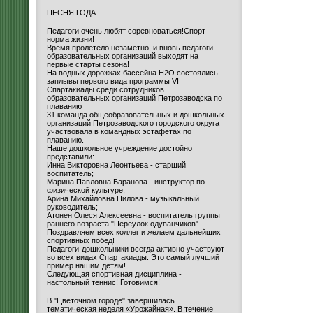
ПЕСНЯ ГОДА
Педагоги очень любят соревноваться!Спорт -
норма жизни!
Время пролетело незаметно, и вновь педагоги
образовательных организаций выходят на
первые старты сезона!
На водных дорожках бассейна H2O состоялись
заплывы первого вида программы VI
Спартакиады среди сотрудников
образовательных организаций Петрозаводска по
плаванию
31 команда общеобразовательных и дошкольных
организаций Петрозаводского городского округа
участвовала в командных эстафетах по
плаванию.
Наше дошкольное учреждение достойно
представили:
Инна Викторовна Леонтьева - старший
воспитатель;
Марина Павловна Баранова - инструктор по
физической культуре;
Арина Михайловна Нилова - музыкальный
руководитель;
Атонен Олеся Алексеевна - воспитатель группы
раннего возраста "Переулок одуванчиков".
Поздравляем всех коллег и желаем дальнейших
спортивных побед!
Педагоги-дошкольники всегда активно участвуют
во всех видах Спартакиады. Это самый лучший
пример нашим детям!
Следующая спортивная дисциплина -
настольный теннис! Готовимся!
В "Цветочном городе" завершилась
тематическая неделя «Урожайная». В течение