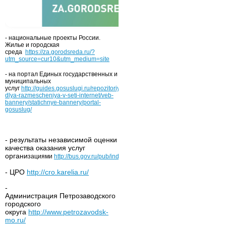
- национальные проекты России.
Жилье и городская
среда
https://za.gorodsreda.ru/?
utm_source=cur10&utm_medium=site
- на портал Единых государственных и
муниципальных
услуг
http://guides.gosuslugi.ru/repozitoriy/materialy-
dlya-razmescheniya-v-seti-internet/veb-
bannery/statichnye-bannery/portal-
gosuslug/
- результаты независимой оценки
качества оказания услуг
органи
зациями
http://bus.gov.ru/pub/independentRating/list
- ЦРО
http://cro.karelia.ru/
-
Администрация Петрозаводского
городского
округа
http://www.petrozavodsk-
mo.ru/