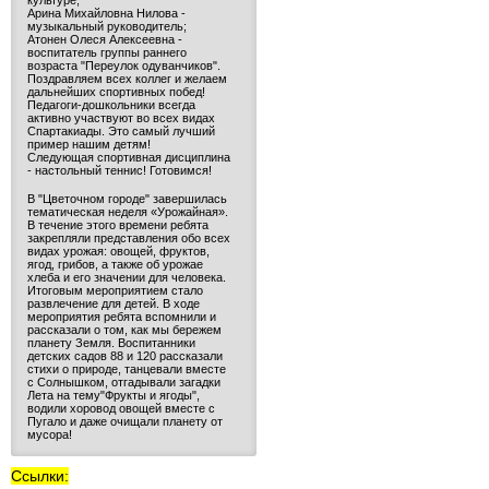
культуре;
Арина Михайловна Нилова -
музыкальный руководитель;
Атонен Олеся Алексеевна -
воспитатель группы раннего
возраста "Переулок одуванчиков".
Поздравляем всех коллег и желаем
дальнейших спортивных побед!
Педагоги-дошкольники всегда
активно участвуют во всех видах
Спартакиады. Это самый лучший
пример нашим детям!
Следующая спортивная дисциплина
- настольный теннис! Готовимся!
В "Цветочном городе" завершилась
тематическая неделя «Урожайная».
В течение этого времени ребята
закрепляли представления обо всех
видах урожая: овощей, фруктов,
ягод, грибов, а также об урожае
хлеба и его значении для человека.
Итоговым мероприятием стало
развлечение для детей. В ходе
мероприятия ребята вспомнили и
рассказали о том, как мы бережем
планету Земля. Воспитанники
детских садов 88 и 120 рассказали
стихи о природе, танцевали вместе
с Солнышком, отгадывали загадки
Лета на тему"Фрукты и ягоды",
водили хоровод овощей вместе с
Пугало и даже очищали планету от
мусора!
Ссылки: