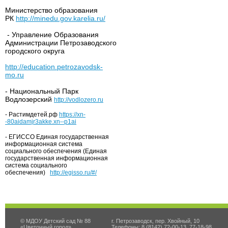
Министерство образования
РК
http://minedu.gov.karelia.ru/
- Управление Образования
Администрации Петрозаводского
городского округа
http://education.petrozavodsk-
mo.ru
- Национальный Парк
Водлозерский
http://vodlozero.ru
- Растимдетей.рф
https://xn-
-80aidamjr3akke.xn--p1ai
- ЕГИССО Единая государственная
информационная система
социального обеспечения (Единая
государственная информационная
система социального
обеспечения)
http://egisso.ru/#/
© МДОУ Детский сад № 88
г. Петрозаводск, пер. Хвойный, 10
«Цветочный город»
Телефоны: 8 (8142) 72-00-13, 77-18-98