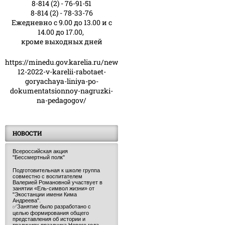
8-814 (2) - 76-91-51
8-814 (2) - 78-33-76
Ежедневно с 9.00 до 13.00 и с
14.00 до 17.00,
кроме выходных дней
https://minedu.gov.karelia.ru/news/23-
12-2022-v-karelii-rabotaet-
goryachaya-liniya-po-
dokumentatsionnoy-nagruzki-
na-pedagogov/
НОВОСТИ
Всероссийская акция
"Бессмертный полк"
Подготовительная к школе группа
совместно с воспитателем
Валерией Романовной участвует в
занятии «Ель-символ жизни» от
"Экостанции имени Кима
Андреева".
✅Занятие было разработано с
целью формирования общего
представления об истории и