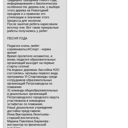
традициях праздника Нового года,
информирования о биологических
особенностях дерева ели, о выборе
этого дерева на Новогодний
праздник и о правилах его
утилизации и значении этого
процесса для экологии.
После занятия ребята нарисовали
веточку ели. Вот такие прекрасные
работы получились у ребят
ПЕСНЯ ГОДА
Педагоги очень любят
соревноваться!Спорт - норма
жизни!
Время пролетело незаметно, и
вновь педагоги образовательных
организаций выходят на первые
старты сезона!
На водных дорожках бассейна H2O
состоялись заплывы первого вида
программы VI Спартакиады среди
сотрудников образовательных
организаций Петрозаводска по
плаванию
31 команда общеобразовательных
и дошкольных организаций
Петрозаводского городского округа
участвовала в командных
эстафетах по плаванию.
Наше дошкольное учреждение
достойно представили:
Инна Викторовна Леонтьева -
старший воспитатель;
Марина Павловна Баранова -
инструктор по физической