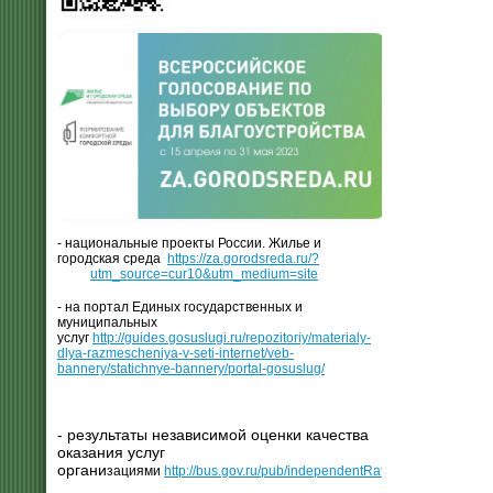
- национальные проекты России. Жилье и
городская среда
https://za.gorodsreda.ru/?
utm_source=cur10&utm_medium=site
- на портал Единых государственных и
муниципальных
услуг
http://guides.gosuslugi.ru/repozitoriy/materialy-
dlya-razmescheniya-v-seti-internet/veb-
bannery/statichnye-bannery/portal-gosuslug/
- результаты независимой оценки качества
оказания услуг
органи
зациями
http://bus.gov.ru/pub/independentRating/list