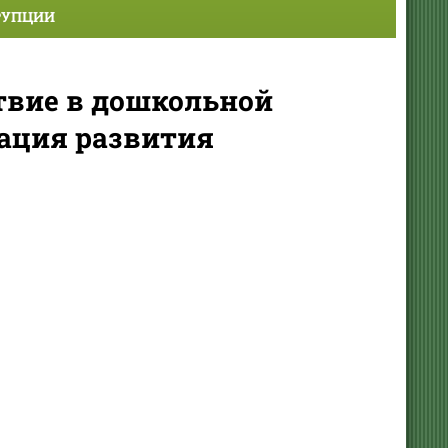
РУПЦИИ
твие в дошкольной
уация развития