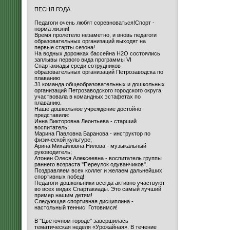
ПЕСНЯ ГОДА
Педагоги очень любят соревноваться!Спорт -
норма жизни!
Время пролетело незаметно, и вновь педагоги
образовательных организаций выходят на
первые старты сезона!
На водных дорожках бассейна H2O состоялись
заплывы первого вида программы VI
Спартакиады среди сотрудников
образовательных организаций Петрозаводска по
плаванию
31 команда общеобразовательных и дошкольных
организаций Петрозаводского городского округа
участвовала в командных эстафетах по
плаванию.
Наше дошкольное учреждение достойно
представили:
Инна Викторовна Леонтьева - старший
воспитатель;
Марина Павловна Баранова - инструктор по
физической культуре;
Арина Михайловна Нилова - музыкальный
руководитель;
Атонен Олеся Алексеевна - воспитатель группы
раннего возраста "Переулок одуванчиков".
Поздравляем всех коллег и желаем дальнейших
спортивных побед!
Педагоги-дошкольники всегда активно участвуют
во всех видах Спартакиады. Это самый лучший
пример нашим детям!
Следующая спортивная дисциплина -
настольный теннис! Готовимся!
В "Цветочном городе" завершилась
тематическая неделя «Урожайная». В течение