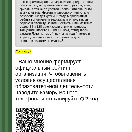
этого времени ребята закрепляли представления
обо всех видах урожая: овощей, фруктов, ягод,
грибов, а также об урожае хлеба и его значении
для человека. Итоговым мероприятием стало
развлечение для детей. В ходе мероприятия
ребята вспомнили и рассказали о том, как мы
бережем планету Земля. Воспитанники детских
садов 88 и 120 рассказали стихи о природе,
танцевали вместе с Солнышком, отгадывали
загадки Лета на тему"Фрукты и ягоды", водили
хоровод овощей вместе с Пугало и даже
очищали планету от мусора!
Ссылки:
Ваше мнение формирует
официальный рейтинг
организации. Чтобы оценить
условия осуществления
образовательной деятельности,
наведите камеру Вашего
телефона и отсканируйте QR код