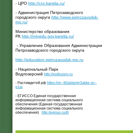
- ЦРО
http://cro.karelia.ru/
- Администрация Петрозаводского
городского округа
http://www.petrozavodsk-
mo.ru/
Министерство образования
РК
http://minedu.gov.karelia.ru/
- Управление Образования Администрации
Петрозаводского городского округа
http://education.petrozavodsk-mo.ru
- Национальный Парк
Водлозерский
http://vodlozero.ru
- Растимдетей.рф
https://xn--80aidamjr3akke.xn--
p1ai
- ЕГИССО Единая государственная
информационная система социального
обеспечения (Единая государственная
информационная система социального
обеспечения)
http://egisso.ru/#/