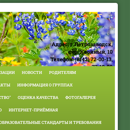
Адрес: г.Петрозаводск,
пер. Хвойный, 10
Телефон: (8142) 72-00-13,
77-18-98
ИЗАЦИИ
НОВОСТИ
РОДИТЕЛЯМ
АКТЫ
ИНФОРМАЦИЯ О ГРУППАХ
ТВО"
ОЦЕНКА КАЧЕСТВА
ФОТОГАЛЕРЕЯ
О
ИНТЕРНЕТ-ПРИЁМНАЯ
ОБРАЗОВАТЕЛЬНЫЕ СТАНДАРТЫ И ТРЕБОВАНИЯ