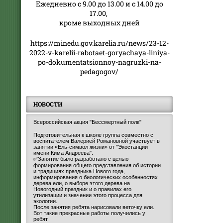
Ежедневно с 9.00 до 13.00 и с 14.00 до
17.00,
кроме выходных дней
https://minedu.gov.karelia.ru/news/23-12-
2022-v-karelii-rabotaet-goryachaya-liniya-
po-dokumentatsionnoy-nagruzki-na-
pedagogov/
НОВОСТИ
Всероссийская акция "Бессмертный полк"
Подготовительная к школе группа совместно с
воспитателем Валерией Романовной участвует в
занятии «Ель-символ жизни» от "Экостанции
имени Кима Андреева".
✅Занятие было разработано с целью
формирования общего представления об истории
и традициях праздника Нового года,
информирования о биологических особенностях
дерева ели, о выборе этого дерева на
Новогодний праздник и о правилах его
утилизации и значении этого процесса для
экологии.
После занятия ребята нарисовали веточку ели.
Вот такие прекрасные работы получились у
ребят