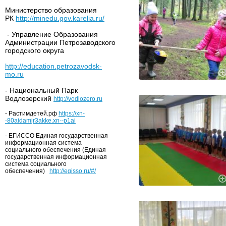
Министерство образования
РК
http://minedu.gov.karelia.ru/
- Управление Образования
Администрации Петрозаводского
городского округа
http://education.petrozavodsk-
mo.ru
- Национальный Парк
Водлозерский
http://vodlozero.ru
- Растимдетей.рф
https://xn-
-80aidamjr3akke.xn--p1ai
- ЕГИССО Единая государственная
информационная система
социального обеспечения (Единая
государственная информационная
система социального
обеспечения)
http://egisso.ru/#/