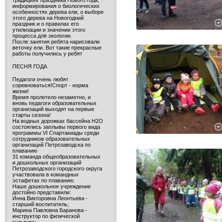
традициях праздника Нового года,
информирования о биологических
особенностях дерева ели, о выборе
этого дерева на Новогодний
праздник и о правилах его
утилизации и значении этого
процесса для экологии.
После занятия ребята нарисовали
веточку ели. Вот такие прекрасные
работы получились у ребят
ПЕСНЯ ГОДА
Педагоги очень любят
соревноваться!Спорт - норма
жизни!
Время пролетело незаметно, и
вновь педагоги образовательных
организаций выходят на первые
старты сезона!
На водных дорожках бассейна H2O
состоялись заплывы первого вида
программы VI Спартакиады среди
сотрудников образовательных
организаций Петрозаводска по
плаванию
31 команда общеобразовательных
и дошкольных организаций
Петрозаводского городского округа
участвовала в командных
эстафетах по плаванию.
Наше дошкольное учреждение
достойно представили:
Инна Викторовна Леонтьева -
старший воспитатель;
Марина Павловна Баранова -
инструктор по физической