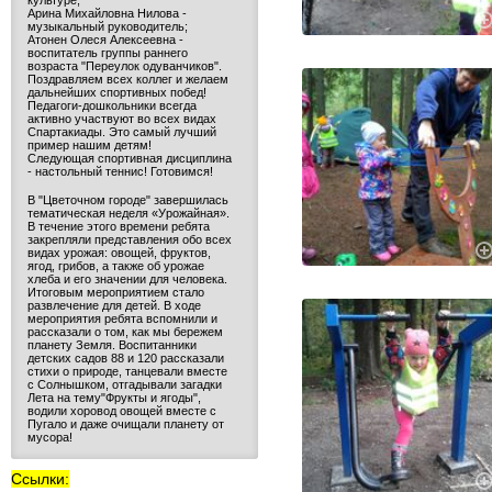
культуре;
Арина Михайловна Нилова -
музыкальный руководитель;
Атонен Олеся Алексеевна -
воспитатель группы раннего
возраста "Переулок одуванчиков".
Поздравляем всех коллег и желаем
дальнейших спортивных побед!
Педагоги-дошкольники всегда
активно участвуют во всех видах
Спартакиады. Это самый лучший
пример нашим детям!
Следующая спортивная дисциплина
- настольный теннис! Готовимся!
В "Цветочном городе" завершилась
тематическая неделя «Урожайная».
В течение этого времени ребята
закрепляли представления обо всех
видах урожая: овощей, фруктов,
ягод, грибов, а также об урожае
хлеба и его значении для человека.
Итоговым мероприятием стало
развлечение для детей. В ходе
мероприятия ребята вспомнили и
рассказали о том, как мы бережем
планету Земля. Воспитанники
детских садов 88 и 120 рассказали
стихи о природе, танцевали вместе
с Солнышком, отгадывали загадки
Лета на тему"Фрукты и ягоды",
водили хоровод овощей вместе с
Пугало и даже очищали планету от
мусора!
Ссылки: