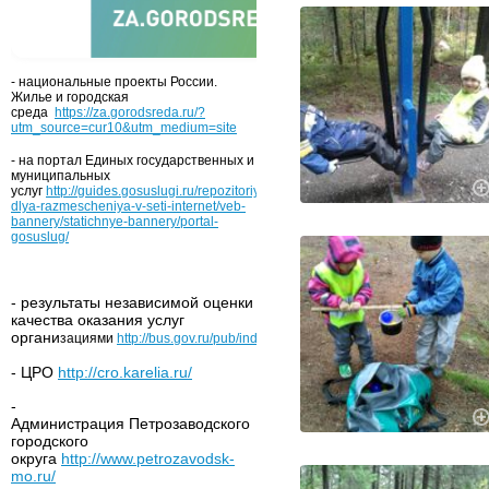
- национальные проекты России.
Жилье и городская
среда
https://za.gorodsreda.ru/?
utm_source=cur10&utm_medium=site
- на портал Единых государственных и
муниципальных
услуг
http://guides.gosuslugi.ru/repozitoriy/materialy-
dlya-razmescheniya-v-seti-internet/veb-
bannery/statichnye-bannery/portal-
gosuslug/
- результаты независимой оценки
качества оказания услуг
органи
зациями
http://bus.gov.ru/pub/independentRating/list
- ЦРО
http://cro.karelia.ru/
-
Администрация Петрозаводского
городского
округа
http://www.petrozavodsk-
mo.ru/