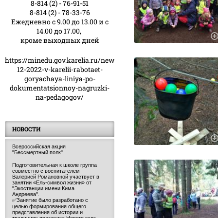
8-814 (2) - 76-91-51
8-814 (2) - 78-33-76
Ежедневно с 9.00 до 13.00 и с
14.00 до 17.00,
кроме выходных дней
https://minedu.gov.karelia.ru/news/23-
12-2022-v-karelii-rabotaet-
goryachaya-liniya-po-
dokumentatsionnoy-nagruzki-
na-pedagogov/
НОВОСТИ
Всероссийская акция
"Бессмертный полк"
Подготовительная к школе группа
совместно с воспитателем
Валерией Романовной участвует в
занятии «Ель-символ жизни» от
"Экостанции имени Кима
Андреева".
✅Занятие было разработано с
целью формирования общего
представления об истории и